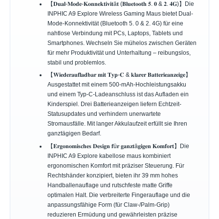
【𝐃𝐮𝐚𝐥-𝐌𝐨𝐝𝐞-𝐊𝐨𝐧𝐧𝐞𝐤𝐭𝐢𝐯𝐢𝐭ä𝐭 (𝐁𝐥𝐮𝐞𝐭𝐨𝐨𝐭𝐡 𝟓. 𝟎 & 𝟐. 𝟒𝐆)】Die
INPHIC A9 Explore Wireless Gaming Maus bietet Dual-
Mode-Konnektivität (Bluetooth 5. 0 & 2. 4G) für eine
nahtlose Verbindung mit PCs, Laptops, Tablets und
Smartphones. Wechseln Sie mühelos zwischen Geräten
für mehr Produktivität und Unterhaltung – reibungslos,
stabil und problemlos.
【𝐖𝐢𝐞𝐝𝐞𝐫𝐚𝐮𝐟𝐥𝐚𝐝𝐛𝐚𝐫 𝐦𝐢𝐭 𝐓𝐲𝐩-𝐂 & 𝐤𝐥𝐚𝐫𝐞𝐫 𝐁𝐚𝐭𝐭𝐞𝐫𝐢𝐞𝐚𝐧𝐳𝐞𝐢𝐠𝐞】
Ausgestattet mit einem 500-mAh-Hochleistungsakku
und einem Typ-C-Ladeanschluss ist das Aufladen ein
Kinderspiel. Drei Batterieanzeigen liefern Echtzeit-
Statusupdates und verhindern unerwartete
Stromausfälle. Mit langer Akkulaufzeit erfüllt sie Ihren
ganztägigen Bedarf.
【𝐄𝐫𝐠𝐨𝐧𝐨𝐦𝐢𝐬𝐜𝐡𝐞𝐬 𝐃𝐞𝐬𝐢𝐠𝐧 𝐟ü𝐫 𝐠𝐚𝐧𝐳𝐭ä𝐠𝐢𝐠𝐞𝐧 𝐊𝐨𝐦𝐟𝐨𝐫𝐭】Die
INPHIC A9 Explore kabellose maus kombiniert
ergonomischen Komfort mit präziser Steuerung. Für
Rechtshänder konzipiert, bieten ihr 39 mm hohes
Handballenauflage und rutschfeste matte Griffe
optimalen Halt. Die verbreiterte Fingerauflage und die
anpassungsfähige Form (für Claw-/Palm-Grip)
reduzieren Ermüdung und gewährleisten präzise