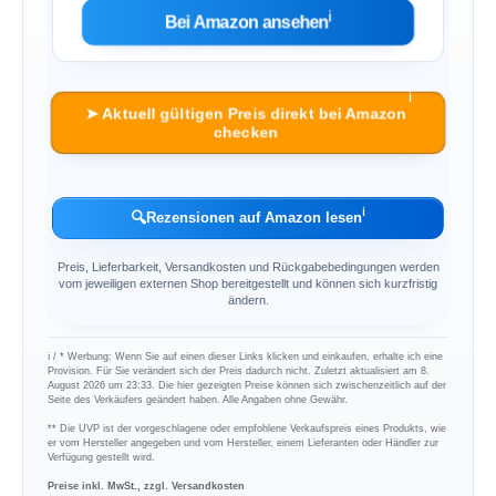
ℹ︎
Bei Amazon ansehen
ℹ︎
➤ Aktuell gültigen Preis direkt bei Amazon
checken
ℹ︎
🔍
Rezensionen auf Amazon lesen
Preis, Lieferbarkeit, Versandkosten und Rückgabebedingungen werden
vom jeweiligen externen Shop bereitgestellt und können sich kurzfristig
ändern.
ℹ︎ / * Werbung: Wenn Sie auf einen dieser Links klicken und einkaufen, erhalte ich eine
Provision. Für Sie verändert sich der Preis dadurch nicht. Zuletzt aktualisiert am 8.
August 2026 um 23:33. Die hier gezeigten Preise können sich zwischenzeitlich auf der
Seite des Verkäufers geändert haben. Alle Angaben ohne Gewähr.
** Die UVP ist der vorgeschlagene oder empfohlene Verkaufspreis eines Produkts, wie
er vom Hersteller angegeben und vom Hersteller, einem Lieferanten oder Händler zur
Verfügung gestellt wird.
Preise inkl. MwSt., zzgl. Versandkosten