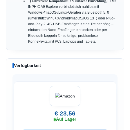
【𝐔𝐧𝐢𝐯𝐞𝐫𝐬𝐞𝐥𝐥𝐞 𝐊𝐨𝐦𝐩𝐚𝐭𝐢𝐛𝐢𝐥𝐢𝐭ä𝐭 & 𝐞𝐢𝐧𝐟𝐚𝐜𝐡𝐞 𝐄𝐢𝐧𝐫𝐢𝐜𝐡𝐭𝐮𝐧𝐠】 Die
INPHIC A9 Explore verbindet sich nahtlos mit
Windows-/macOS-/Linux-Geräten via Bluetooth 5. 0
(unterstützt Win8+/Android/macOS/iOS 13+) oder Plug-
and-Play-2. 4G-USB-Empfänger. Keine Treiber nötig –
einfach den Nano-Empfänger einstecken oder per
Bluetooth koppeln für sofortige, problemlose
Konnektivität mit PCs, Laptops und Tablets.
Verfügbarkeit
€ 23,56
Auf Lager