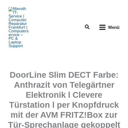
Zum
Inhalt
springen
Suchen
Menü
DoorLine Slim DECT Farbe:
Anthrazit von Telegärtner
Elektronik l Clevere
Türstation l per Knopfdruck
mit der AVM FRITZ!Box zur
Tür-Sprechanlage gekoppelt