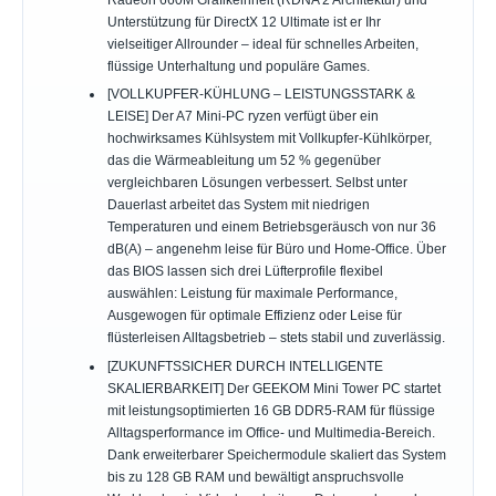
Radeon 660M Grafikeinheit (RDNA 2 Architektur) und
Unterstützung für DirectX 12 Ultimate ist er Ihr
vielseitiger Allrounder – ideal für schnelles Arbeiten,
flüssige Unterhaltung und populäre Games.
[VOLLKUPFER-KÜHLUNG – LEISTUNGSSTARK &
LEISE] Der A7 Mini-PC ryzen verfügt über ein
hochwirksames Kühlsystem mit Vollkupfer-Kühlkörper,
das die Wärmeableitung um 52 % gegenüber
vergleichbaren Lösungen verbessert. Selbst unter
Dauerlast arbeitet das System mit niedrigen
Temperaturen und einem Betriebsgeräusch von nur 36
dB(A) – angenehm leise für Büro und Home-Office. Über
das BIOS lassen sich drei Lüfterprofile flexibel
auswählen: Leistung für maximale Performance,
Ausgewogen für optimale Effizienz oder Leise für
flüsterleisen Alltagsbetrieb – stets stabil und zuverlässig.
[ZUKUNFTSSICHER DURCH INTELLIGENTE
SKALIERBARKEIT] Der GEEKOM Mini Tower PC startet
mit leistungsoptimierten 16 GB DDR5-RAM für flüssige
Alltagsperformance im Office- und Multimedia-Bereich.
Dank erweiterbarer Speichermodule skaliert das System
bis zu 128 GB RAM und bewältigt anspruchsvolle