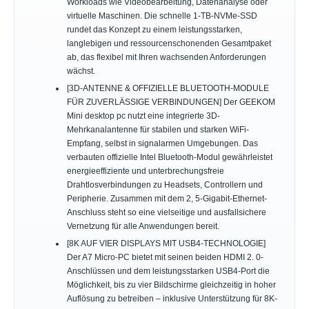
Workloads wie Videobearbeitung, Datenanalyse oder
virtuelle Maschinen. Die schnelle 1-TB-NVMe-SSD
rundet das Konzept zu einem leistungsstarken,
langlebigen und ressourcenschonenden Gesamtpaket
ab, das flexibel mit Ihren wachsenden Anforderungen
wächst.
[3D-ANTENNE & OFFIZIELLE BLUETOOTH-MODULE
FÜR ZUVERLÄSSIGE VERBINDUNGEN] Der GEEKOM
Mini desktop pc nutzt eine integrierte 3D-
Mehrkanalantenne für stabilen und starken WiFi-
Empfang, selbst in signalarmen Umgebungen. Das
verbauten offizielle Intel Bluetooth-Modul gewährleistet
energieeffiziente und unterbrechungsfreie
Drahtlosverbindungen zu Headsets, Controllern und
Peripherie. Zusammen mit dem 2, 5-Gigabit-Ethernet-
Anschluss steht so eine vielseitige und ausfallsichere
Vernetzung für alle Anwendungen bereit.
[8K AUF VIER DISPLAYS MIT USB4-TECHNOLOGIE]
Der A7 Micro-PC bietet mit seinen beiden HDMI 2. 0-
Anschlüssen und dem leistungsstarken USB4-Port die
Möglichkeit, bis zu vier Bildschirme gleichzeitig in hoher
Auflösung zu betreiben – inklusive Unterstützung für 8K-