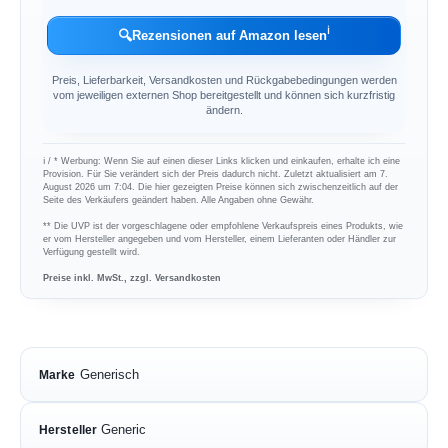
ℹ︎
🔍
Rezensionen auf Amazon lesen
Preis, Lieferbarkeit, Versandkosten und Rückgabebedingungen werden
vom jeweiligen externen Shop bereitgestellt und können sich kurzfristig
ändern.
ℹ︎ / * Werbung: Wenn Sie auf einen dieser Links klicken und einkaufen, erhalte ich eine
Provision. Für Sie verändert sich der Preis dadurch nicht. Zuletzt aktualisiert am 7.
August 2026 um 7:04. Die hier gezeigten Preise können sich zwischenzeitlich auf der
Seite des Verkäufers geändert haben. Alle Angaben ohne Gewähr.
** Die UVP ist der vorgeschlagene oder empfohlene Verkaufspreis eines Produkts, wie
er vom Hersteller angegeben und vom Hersteller, einem Lieferanten oder Händler zur
Verfügung gestellt wird.
Preise inkl. MwSt., zzgl. Versandkosten
Generisch
Marke
Generic
Hersteller