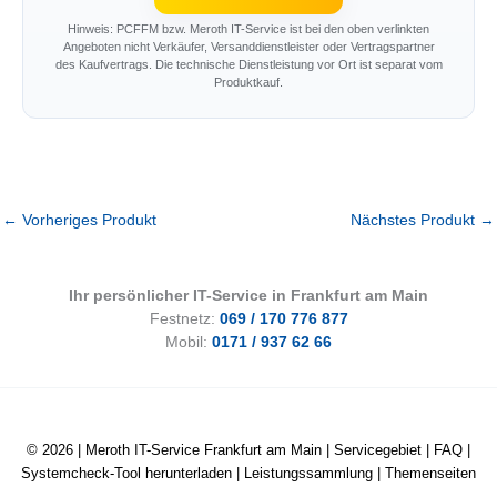
Hinweis: PCFFM bzw. Meroth IT-Service ist bei den oben verlinkten
Angeboten nicht Verkäufer, Versanddienstleister oder Vertragspartner
des Kaufvertrags. Die technische Dienstleistung vor Ort ist separat vom
Produktkauf.
←
Vorheriges Produkt
Nächstes Produkt
→
Ihr persönlicher IT-Service in Frankfurt am Main
Festnetz:
069 / 170 776 877
Mobil:
0171 / 937 62 66
© 2026 |
Meroth IT-Service Frankfurt am Main
|
Servicegebiet
|
FAQ
|
Systemcheck-Tool herunterladen
|
Leistungssammlung
|
Themenseiten