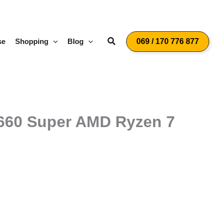
Suchen
se
Shopping
Blog
069 / 170 776 877
660 Super AMD Ryzen 7