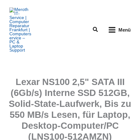
Zum
Inhalt
springen
Suchen
Menü
Lexar NS100 2,5" SATA III
(6Gb/s) Interne SSD 512GB,
Solid-State-Laufwerk, Bis zu
550 MB/s Lesen, für Laptop,
Desktop-Computer/PC
(LNS100-512AMZN)