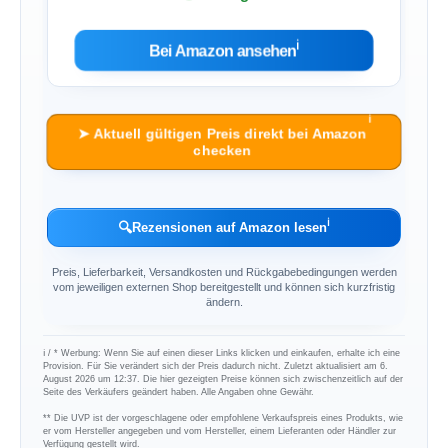
ℹ︎
Bei Amazon ansehen
ℹ︎
➤ Aktuell gültigen Preis direkt bei Amazon
checken
ℹ︎
🔍
Rezensionen auf Amazon lesen
Preis, Lieferbarkeit, Versandkosten und Rückgabebedingungen werden
vom jeweiligen externen Shop bereitgestellt und können sich kurzfristig
ändern.
ℹ︎ / * Werbung: Wenn Sie auf einen dieser Links klicken und einkaufen, erhalte ich eine
Provision. Für Sie verändert sich der Preis dadurch nicht. Zuletzt aktualisiert am 6.
August 2026 um 12:37. Die hier gezeigten Preise können sich zwischenzeitlich auf der
Seite des Verkäufers geändert haben. Alle Angaben ohne Gewähr.
** Die UVP ist der vorgeschlagene oder empfohlene Verkaufspreis eines Produkts, wie
er vom Hersteller angegeben und vom Hersteller, einem Lieferanten oder Händler zur
Verfügung gestellt wird.