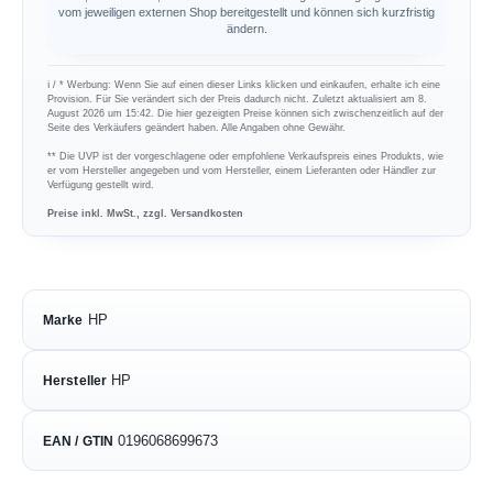
vom jeweiligen externen Shop bereitgestellt und können sich kurzfristig
ändern.
ℹ︎ / * Werbung: Wenn Sie auf einen dieser Links klicken und einkaufen, erhalte ich eine
Provision. Für Sie verändert sich der Preis dadurch nicht. Zuletzt aktualisiert am 8.
August 2026 um 15:42. Die hier gezeigten Preise können sich zwischenzeitlich auf der
Seite des Verkäufers geändert haben. Alle Angaben ohne Gewähr.
** Die UVP ist der vorgeschlagene oder empfohlene Verkaufspreis eines Produkts, wie
er vom Hersteller angegeben und vom Hersteller, einem Lieferanten oder Händler zur
Verfügung gestellt wird.
Preise inkl. MwSt., zzgl. Versandkosten
HP
Marke
HP
Hersteller
0196068699673
EAN / GTIN