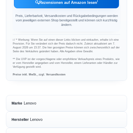
ℹ︎
🔍
Rezensionen auf Amazon lesen
Preis, Lieferbarkeit, Versandkosten und Rückgabebedingungen werden
vom jeweiligen externen Shop bereitgestellt und können sich kurzfristig
ändern.
ℹ︎ / * Werbung: Wenn Sie auf einen dieser Links klicken und einkaufen, erhalte ich eine
Provision. Für Sie verändert sich der Preis dadurch nicht. Zuletzt aktualisiert am 7.
August 2026 um 15:37. Die hier gezeigten Preise können sich zwischenzeitlich auf der
Seite des Verkäufers geändert haben. Alle Angaben ohne Gewähr.
** Die UVP ist der vorgeschlagene oder empfohlene Verkaufspreis eines Produkts, wie
er vom Hersteller angegeben und vom Hersteller, einem Lieferanten oder Händler zur
Verfügung gestellt wird.
Preise inkl. MwSt., zzgl. Versandkosten
Lenovo
Marke
Lenovo
Hersteller