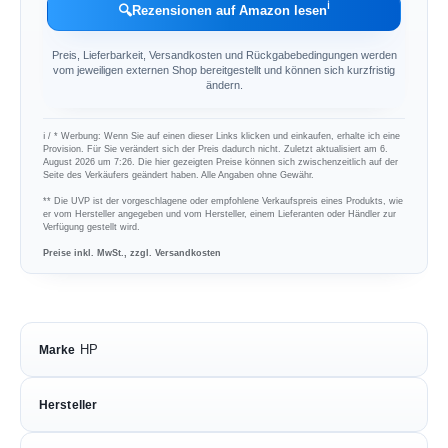
ℹ︎
🔍
Rezensionen auf Amazon lesen
Preis, Lieferbarkeit, Versandkosten und Rückgabebedingungen werden
vom jeweiligen externen Shop bereitgestellt und können sich kurzfristig
ändern.
ℹ︎ / * Werbung: Wenn Sie auf einen dieser Links klicken und einkaufen, erhalte ich eine
Provision. Für Sie verändert sich der Preis dadurch nicht. Zuletzt aktualisiert am 6.
August 2026 um 7:26. Die hier gezeigten Preise können sich zwischenzeitlich auf der
Seite des Verkäufers geändert haben. Alle Angaben ohne Gewähr.
** Die UVP ist der vorgeschlagene oder empfohlene Verkaufspreis eines Produkts, wie
er vom Hersteller angegeben und vom Hersteller, einem Lieferanten oder Händler zur
Verfügung gestellt wird.
Preise inkl. MwSt., zzgl. Versandkosten
HP
Marke
Hersteller