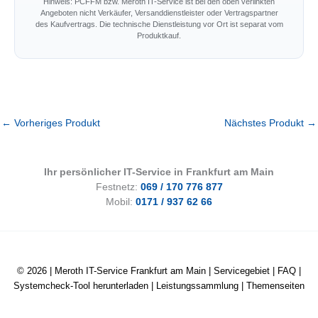
Hinweis: PCFFM bzw. Meroth IT-Service ist bei den oben verlinkten
Angeboten nicht Verkäufer, Versanddienstleister oder Vertragspartner
des Kaufvertrags. Die technische Dienstleistung vor Ort ist separat vom
Produktkauf.
←
Vorheriges Produkt
Nächstes Produkt
→
Ihr persönlicher IT-Service in Frankfurt am Main
Festnetz:
069 / 170 776 877
Mobil:
0171 / 937 62 66
© 2026 |
Meroth IT-Service Frankfurt am Main
|
Servicegebiet
|
FAQ
|
Systemcheck-Tool herunterladen
|
Leistungssammlung
|
Themenseiten