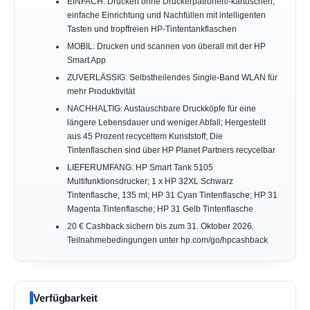
EINFACH: Drucken ohne Druckerpatronen/-kartuschen,
einfache Einrichtung und Nachfüllen mit intelligenten
Tasten und tropffreien HP-Tintentankflaschen
MOBIL: Drucken und scannen von überall mit der HP
Smart App
ZUVERLÄSSIG: Selbstheilendes Single-Band WLAN für
mehr Produktivität
NACHHALTIG: Austauschbare Druckköpfe für eine
längere Lebensdauer und weniger Abfall; Hergestellt
aus 45 Prozent recyceltem Kunststoff; Die
Tintenflaschen sind über HP Planet Partners recycelbar
LIEFERUMFANG: HP Smart Tank 5105
Multifunktionsdrucker; 1 x HP 32XL Schwarz
Tintenflasche, 135 ml; HP 31 Cyan Tintenflasche; HP 31
Magenta Tintenflasche; HP 31 Gelb Tintenflasche
20 € Cashback sichern bis zum 31. Oktober 2026.
Teilnahmebedingungen unter hp.com/go/hpcashback
Verfügbarkeit