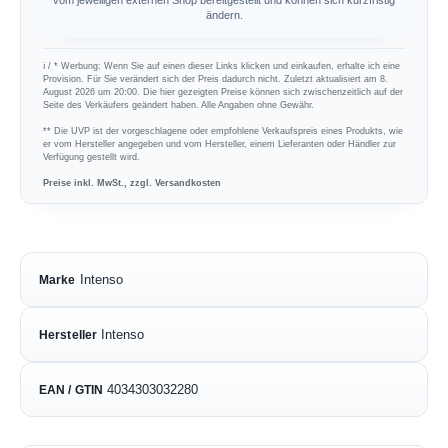
vom jeweiligen externen Shop bereitgestellt und können sich kurzfristig
ändern.
ℹ︎ / * Werbung: Wenn Sie auf einen dieser Links klicken und einkaufen, erhalte ich eine
Provision. Für Sie verändert sich der Preis dadurch nicht. Zuletzt aktualisiert am 8.
August 2026 um 20:00. Die hier gezeigten Preise können sich zwischenzeitlich auf der
Seite des Verkäufers geändert haben. Alle Angaben ohne Gewähr.
** Die UVP ist der vorgeschlagene oder empfohlene Verkaufspreis eines Produkts, wie
er vom Hersteller angegeben und vom Hersteller, einem Lieferanten oder Händler zur
Verfügung gestellt wird.
Preise inkl. MwSt., zzgl. Versandkosten
Intenso
Marke
Intenso
Hersteller
4034303032280
EAN / GTIN