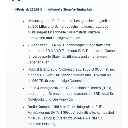
Preis ab 228,99 €
Aktuelle Shop-Verfügbarkeit
Hervorragende Performance: Lesegeschwindigkeit bis
zu 550 MB/s und Schreibgeschwindigkeit bis zu 500
MB/s sorgen für schnelle Systemstarts, kürzere
Ladezeiten und flüssiges Arbeiten
Zuverlässige 3D NAND Technologie: Ausgestattet mit
modernem 3D NAND Flash und SLC-Datenturbo-Cache
für verbesserte Stabilität, Effizienz und eine längere
Lebensdauer
Robust & langlebig: Stoßfest bis zu 1500 G (0, 5 ms), mit
einer MTBF von 2 Millionen Stunden und TBW von bis
zu 960 TB für zuverlässige Datensicherheit
Leise & energieeffizient: Geräuschloser Betrieb (0 dB)
und geringer Stromverbrauch machen die SSD ideal für
Notebooks und Desktop-PCs
Breite Kompatibilität & einfache Integration: 2, 5"
Formfaktor mit SATA III (6Gbps) Schnittstelle, kompatibel
mit PCs, Laptops; unterstützt SMART & TRIM für
optimale Leistung