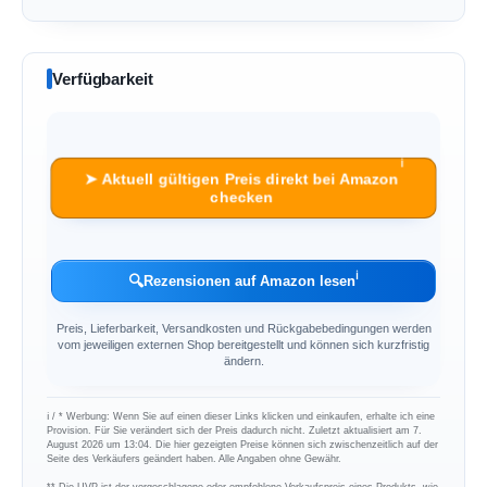
Verfügbarkeit
ℹ︎
➤ Aktuell gültigen Preis direkt bei Amazon
checken
ℹ︎
🔍
Rezensionen auf Amazon lesen
Preis, Lieferbarkeit, Versandkosten und Rückgabebedingungen werden
vom jeweiligen externen Shop bereitgestellt und können sich kurzfristig
ändern.
ℹ︎ / * Werbung: Wenn Sie auf einen dieser Links klicken und einkaufen, erhalte ich eine
Provision. Für Sie verändert sich der Preis dadurch nicht. Zuletzt aktualisiert am 7.
August 2026 um 13:04. Die hier gezeigten Preise können sich zwischenzeitlich auf der
Seite des Verkäufers geändert haben. Alle Angaben ohne Gewähr.
** Die UVP ist der vorgeschlagene oder empfohlene Verkaufspreis eines Produkts, wie