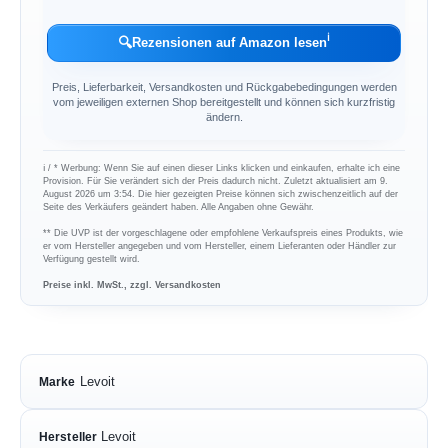
ℹ︎
🔍
Rezensionen auf Amazon lesen
Preis, Lieferbarkeit, Versandkosten und Rückgabebedingungen werden
vom jeweiligen externen Shop bereitgestellt und können sich kurzfristig
ändern.
ℹ︎ / * Werbung: Wenn Sie auf einen dieser Links klicken und einkaufen, erhalte ich eine
Provision. Für Sie verändert sich der Preis dadurch nicht. Zuletzt aktualisiert am 9.
August 2026 um 3:54. Die hier gezeigten Preise können sich zwischenzeitlich auf der
Seite des Verkäufers geändert haben. Alle Angaben ohne Gewähr.
** Die UVP ist der vorgeschlagene oder empfohlene Verkaufspreis eines Produkts, wie
er vom Hersteller angegeben und vom Hersteller, einem Lieferanten oder Händler zur
Verfügung gestellt wird.
Preise inkl. MwSt., zzgl. Versandkosten
Levoit
Marke
Levoit
Hersteller