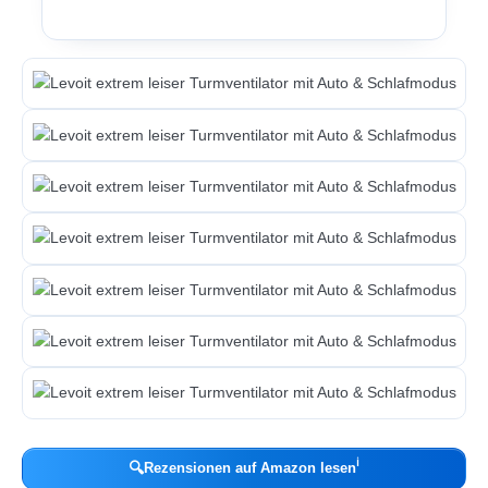
ℹ︎
🔍
Rezensionen auf Amazon lesen