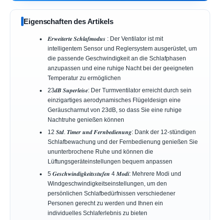
Eigenschaften des Artikels
𝑬𝒓𝒘𝒆𝒊𝒕𝒆𝒓𝒕𝒆 𝑺𝒄𝒉𝒍𝒂𝒇𝒎𝒐𝒅𝒖𝒔 : Der Ventilator ist mit
intelligentem Sensor und Reglersystem ausgerüstet, um
die passende Geschwindigkeit an die Schlafphasen
anzupassen und eine ruhige Nacht bei der geeigneten
Temperatur zu ermöglichen
23𝒅𝑩 𝑺𝒖𝒑𝒆𝒓𝒍𝒆𝒊𝒔𝒆: Der Turmventilator erreicht durch sein
einzigartiges aerodynamisches Flügeldesign eine
Geräuscharmut von 23dB, so dass Sie eine ruhige
Nachtruhe genießen können
12 𝑺𝒕𝒅. 𝑻𝒊𝒎𝒆𝒓 𝒖𝒏𝒅 𝑭𝒆𝒓𝒏𝒃𝒆𝒅𝒊𝒆𝒏𝒖𝒏𝒈: Dank der 12-stündigen
Schlafbewachung und der Fernbedienung genießen Sie
ununterbrochene Ruhe und können die
Lüftungsgeräteinstellungen bequem anpassen
5 𝑮𝒆𝒔𝒄𝒉𝒘𝒊𝒏𝒅𝒊𝒈𝒌𝒆𝒊𝒕𝒔𝒔𝒕𝒖𝒇𝒆𝒏 4 𝑴𝒐𝒅𝒊: Mehrere Modi und
Windgeschwindigkeitseinstellungen, um den
persönlichen Schlafbedürfnissen verschiedener
Personen gerecht zu werden und Ihnen ein
individuelles Schlaferlebnis zu bieten