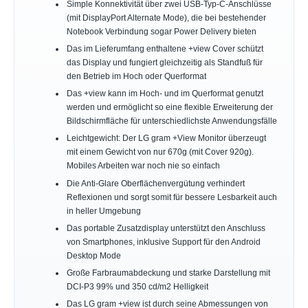
Simple Konnektivität über zwei USB-Typ-C-Anschlüsse
(mit DisplayPort Alternate Mode), die bei bestehender
Notebook Verbindung sogar Power Delivery bieten
Das im Lieferumfang enthaltene +view Cover schützt
das Display und fungiert gleichzeitig als Standfuß für
den Betrieb im Hoch oder Querformat
Das +view kann im Hoch- und im Querformat genutzt
werden und ermöglicht so eine flexible Erweiterung der
Bildschirmfläche für unterschiedlichste Anwendungsfälle
Leichtgewicht: Der LG gram +View Monitor überzeugt
mit einem Gewicht von nur 670g (mit Cover 920g).
Mobiles Arbeiten war noch nie so einfach
Die Anti-Glare Oberflächenvergütung verhindert
Reflexionen und sorgt somit für bessere Lesbarkeit auch
in heller Umgebung
Das portable Zusatzdisplay unterstützt den Anschluss
von Smartphones, inklusive Support für den Android
Desktop Mode
Große Farbraumabdeckung und starke Darstellung mit
DCI-P3 99% und 350 cd/m2 Helligkeit
Das LG gram +view ist durch seine Abmessungen von