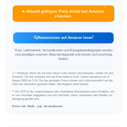
ℹ︎
➤ Aktuell gültigen Preis direkt bei Amazon
checken
ℹ︎
🔍
Rezensionen auf Amazon lesen
Preis, Lieferbarkeit, Versandkosten und Rückgabebedingungen werden
vom jeweiligen externen Shop bereitgestellt und können sich kurzfristig
ändern.
ℹ︎ / * Werbung: Wenn Sie auf einen dieser Links klicken und einkaufen, erhalte ich eine
Provision. Für Sie verändert sich der Preis dadurch nicht. Zuletzt aktualisiert am 6.
August 2026 um 5:19. Die hier gezeigten Preise können sich zwischenzeitlich auf der
Seite des Verkäufers geändert haben. Alle Angaben ohne Gewähr.
** Die UVP ist der vorgeschlagene oder empfohlene Verkaufspreis eines Produkts, wie
er vom Hersteller angegeben und vom Hersteller, einem Lieferanten oder Händler zur
Verfügung gestellt wird.
Preise inkl. MwSt., zzgl. Versandkosten