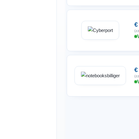
€
(zz
€
(zz