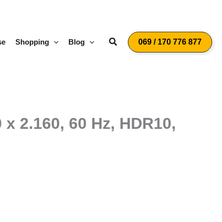
Suchen
se
Shopping
Blog
069 / 170 776 877
 x 2.160, 60 Hz, HDR10,