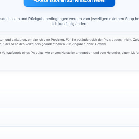
🔍
Rezensionen auf Amazon lesen
 Versandkosten und Rückgabebedingungen werden vom jeweiligen externen Shop ber
sich kurzfristig ändern.
cken und einkaufen, erhalte ich eine Provision. Für Sie verändert sich der Preis dadurch nicht. Zul
h auf der Seite des Verkäufers geändert haben. Alle Angaben ohne Gewähr.
Verkaufspreis eines Produkts, wie er vom Hersteller angegeben und vom Hersteller, einem Liefer