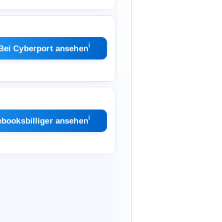
ℹ︎
Bei Cyberport ansehen
ℹ︎
ebooksbilliger ansehen