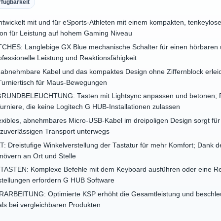
rfügbarkeit
kelt mit und für eSports-Athleten mit einem kompakten, tenkeylose
ion für Leistung auf hohem Gaming Niveau
S: Langlebige GX Blue mechanische Schalter für einen hörbaren und
ofessionelle Leistung und Reaktionsfähigkeit
ehmbare Kabel und das kompaktes Design ohne Ziffernblock erleich
 Turniertisch für Maus-Bewegungen
NDBELEUCHTUNG: Tasten mit Lightsync anpassen und betonen; Pro
rniere, die keine Logitech G HUB-Installationen zulassen
les, abnehmbares Micro-USB-Kabel im dreipoligen Design sorgt für e
zuverlässigen Transport unterwegs
eistufige Winkelverstellung der Tastatur für mehr Komfort; Dank de
növern an Ort und Stelle
N: Komplexe Befehle mit dem Keyboard ausführen oder eine Reihe 
nstellungen erfordern G HUB Software
ITUNG: Optimierte KSP erhöht die Gesamtleistung und beschleunig
 als bei vergleichbaren Produkten