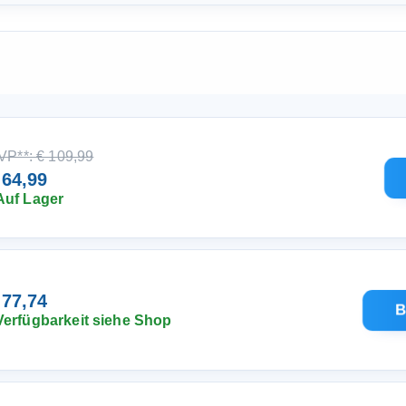
VP**: € 109,99
 64,99
Auf Lager
 77,74
B
Verfügbarkeit siehe Shop