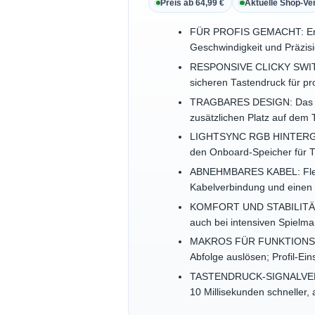
Preis ab 64,99 €
Aktuelle Shop-Ve
FÜR PROFIS GEMACHT: Entwic
Geschwindigkeit und Präzis
RESPONSIVE CLICKY SWITCHE
sicheren Tastendruck für pr
TRAGBARES DESIGN: Das abn
zusätzlichen Platz auf dem
LIGHTSYNC RGB HINTERGRU
den Onboard-Speicher für Tu
ABNEHMBARES KABEL: Flexib
Kabelverbindung und einen 
KOMFORT UND STABILITÄT: Dr
auch bei intensiven Spielma
MAKROS FÜR FUNKTIONSTASTE
Abfolge auslösen; Profil-Ei
TASTENDRUCK-SIGNALVERARBE
10 Millisekunden schneller,