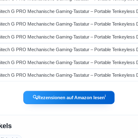
ℹ︎
🔍
Rezensionen auf Amazon lesen
kels