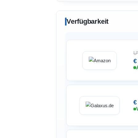
Verfügbarkeit
U
€
€