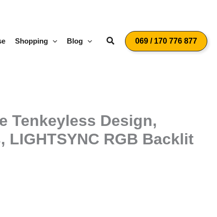
Suchen
se
Shopping
Blog
069 / 170 776 877
e Tenkeyless Design,
s, LIGHTSYNC RGB Backlit