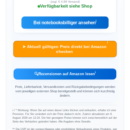
(zzgl. € 4,99 Versand)
Verfügbarkeit siehe Shop
ℹ︎
Bei notebooksbilliger ansehen
ℹ︎
➤ Aktuell gültigen Preis direkt bei Amazon
checken
ℹ︎
🔍
Rezensionen auf Amazon lesen
Preis, Lieferbarkeit, Versandkosten und Rückgabebedingungen werden
vom jeweiligen externen Shop bereitgestellt und können sich kurzfristig
ändern.
ℹ︎ / * Werbung: Wenn Sie auf einen dieser Links klicken und einkaufen, erhalte ich eine
Provision. Für Sie verändert sich der Preis dadurch nicht. Zuletzt aktualisiert am 8.
August 2026 um 12:24. Die hier gezeigten Preise können sich zwischenzeitlich auf der
Seite des Verkäufers geändert haben. Alle Angaben ohne Gewähr.
** Die UVP ist der vorgeschlagene oder empfohlene Verkaufspreis eines Produkts, wie