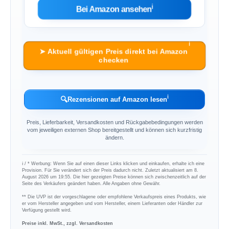
ℹ︎
Bei Amazon ansehen
ℹ︎
➤ Aktuell gültigen Preis direkt bei Amazon
checken
ℹ︎
🔍
Rezensionen auf Amazon lesen
Preis, Lieferbarkeit, Versandkosten und Rückgabebedingungen werden
vom jeweiligen externen Shop bereitgestellt und können sich kurzfristig
ändern.
ℹ︎ / * Werbung: Wenn Sie auf einen dieser Links klicken und einkaufen, erhalte ich eine
Provision. Für Sie verändert sich der Preis dadurch nicht. Zuletzt aktualisiert am 8.
August 2026 um 19:55. Die hier gezeigten Preise können sich zwischenzeitlich auf der
Seite des Verkäufers geändert haben. Alle Angaben ohne Gewähr.
** Die UVP ist der vorgeschlagene oder empfohlene Verkaufspreis eines Produkts, wie
er vom Hersteller angegeben und vom Hersteller, einem Lieferanten oder Händler zur
Verfügung gestellt wird.
Preise inkl. MwSt., zzgl. Versandkosten