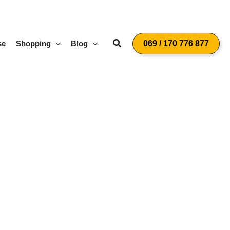
Suchen
se
Shopping
Blog
069 / 170 776 877