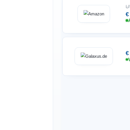
U
€
€