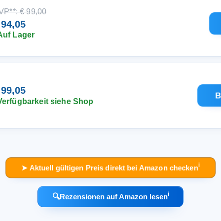
VP**: € 99,00
 94,05
Auf Lager
 99,05
B
Verfügbarkeit siehe Shop
ℹ︎
➤ Aktuell gültigen Preis direkt bei Amazon checken
ℹ︎
🔍
Rezensionen auf Amazon lesen