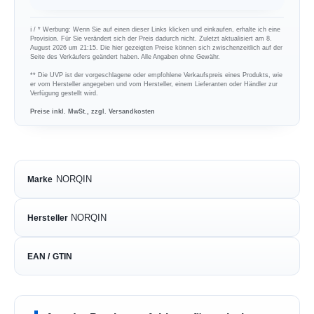
ℹ︎ / * Werbung: Wenn Sie auf einen dieser Links klicken und einkaufen, erhalte ich eine
Provision. Für Sie verändert sich der Preis dadurch nicht. Zuletzt aktualisiert am 8.
August 2026 um 21:15. Die hier gezeigten Preise können sich zwischenzeitlich auf der
Seite des Verkäufers geändert haben. Alle Angaben ohne Gewähr.
** Die UVP ist der vorgeschlagene oder empfohlene Verkaufspreis eines Produkts, wie
er vom Hersteller angegeben und vom Hersteller, einem Lieferanten oder Händler zur
Verfügung gestellt wird.
Preise inkl. MwSt., zzgl. Versandkosten
NORQIN
Marke
NORQIN
Hersteller
EAN / GTIN