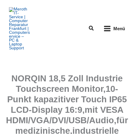
Zum
Inhalt
springen
Suchen
Menü
NORQIN 18,5 Zoll Industrie
Touchscreen Monitor,10-
Punkt kapazitiver Touch IP65
LCD-Display 16:9,mit VESA
HDMI/VGA/DVI/USB/Audio,für
medizinische,industrielle