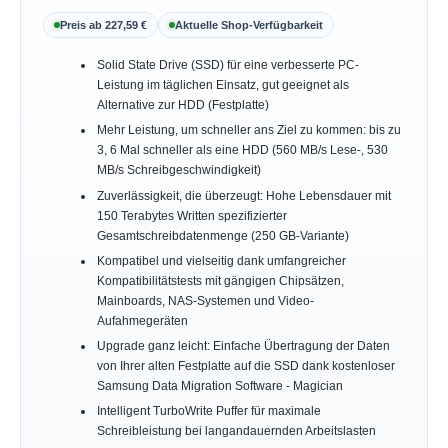
Preis ab 227,59 €
Aktuelle Shop-Verfügbarkeit
Solid State Drive (SSD) für eine verbesserte PC-
Leistung im täglichen Einsatz, gut geeignet als
Alternative zur HDD (Festplatte)
Mehr Leistung, um schneller ans Ziel zu kommen: bis zu
3, 6 Mal schneller als eine HDD (560 MB/s Lese-, 530
MB/s Schreibgeschwindigkeit)
Zuverlässigkeit, die überzeugt: Hohe Lebensdauer mit
150 Terabytes Written spezifizierter
Gesamtschreibdatenmenge (250 GB-Variante)
Kompatibel und vielseitig dank umfangreicher
Kompatibilitätstests mit gängigen Chipsätzen,
Mainboards, NAS-Systemen und Video-
Aufahmegeräten
Upgrade ganz leicht: Einfache Übertragung der Daten
von Ihrer alten Festplatte auf die SSD dank kostenloser
Samsung Data Migration Software - Magician
Intelligent TurboWrite Puffer für maximale
Schreibleistung bei langandauernden Arbeitslasten