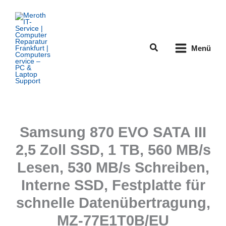
Zum
Inhalt
springen
Suchen
Menü
Samsung 870 EVO SATA III
2,5 Zoll SSD, 1 TB, 560 MB/s
Lesen, 530 MB/s Schreiben,
Interne SSD, Festplatte für
schnelle Datenübertragung,
MZ-77E1T0B/EU