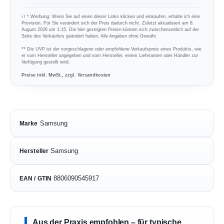
ℹ︎ / * Werbung: Wenn Sie auf einen dieser Links klicken und einkaufen, erhalte ich eine
Provision. Für Sie verändert sich der Preis dadurch nicht. Zuletzt aktualisiert am 8.
August 2026 um 1:15. Die hier gezeigten Preise können sich zwischenzeitlich auf der
Seite des Verkäufers geändert haben. Alle Angaben ohne Gewähr.
** Die UVP ist der vorgeschlagene oder empfohlene Verkaufspreis eines Produkts, wie
er vom Hersteller angegeben und vom Hersteller, einem Lieferanten oder Händler zur
Verfügung gestellt wird.
Preise inkl. MwSt., zzgl. Versandkosten
Samsung
Marke
Samsung
Hersteller
8806090545917
EAN / GTIN
Aus der Praxis empfohlen – für typische