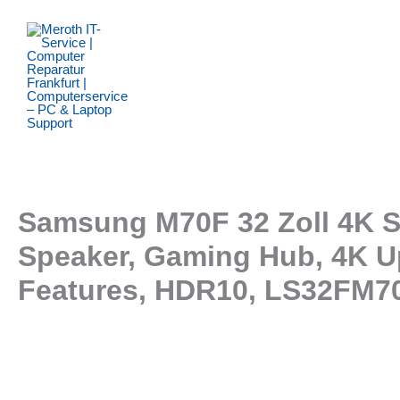
Zum
Inhalt
springen
Samsung M70F 32 Zoll 4K Sm
Speaker, Gaming Hub, 4K U
Features, HDR10, LS32FM