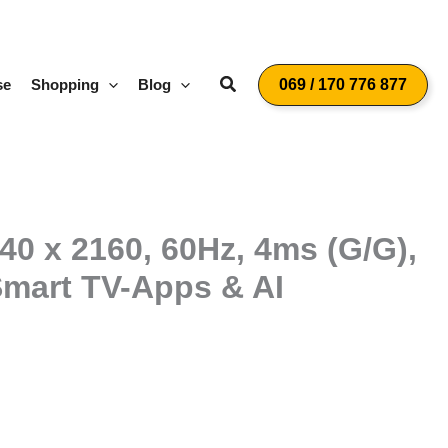
Suchen
se
Shopping
Blog
069 / 170 776 877
40 x 2160, 60Hz, 4ms (G/G),
Smart TV-Apps & AI