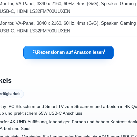
ℹ︎
🔍
Rezensionen auf Amazon lesen
kels
erfügbarkeit
isplay: PC Bildschirm und Smart TV zum Streamen und arbeiten in 4K-Qu
ub und praktischem 65W USB-C Anschluss
arfer 4K-UHD-Auflösung, lebendigen Farben und hohem Kontrast dank
Arbeit und Spiel
 auch nicht: Verbinden Sie Laptop oder Konsole via HDMI oder USB-C 