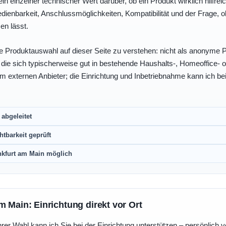
ein einzelner technischer Wert darüber, ob ein Produkt wirklich hilfreic
enbarkeit, Anschlussmöglichkeiten, Kompatibilität und der Frage, o
en lässt.
e Produktauswahl auf dieser Seite zu verstehen: nicht als anonyme Pr
, die sich typischerweise gut in bestehende Haushalts-, Homeoffice
eim externen Anbieter; die Einrichtung und Inbetriebnahme kann ich bei
abgeleitet
htbarkeit geprüft
nkfurt am Main möglich
m Main: Einrichtung direkt vor Ort
r Wahl kann ich Sie bei der Einrichtung unterstützen – persönlich vo