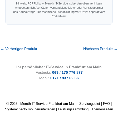
Hinweis: PCFFM bzw. Meroth IT-Service ist bei den oben verlinkten
Angeboten nicht Verkäufer, Versanddienstleister oder Vertragspartner
des Kaufvertrags. Die technische Dienstleistung vor Ort ist separat vom
Produktkauf.
←
Vorheriges Produkt
Nächstes Produkt
→
Ihr persönlicher IT-Service in Frankfurt am Main
Festnetz:
069 / 170 776 877
Mobil:
0171 / 937 62 66
© 2026 |
Meroth IT-Service Frankfurt am Main
|
Servicegebiet
|
FAQ
|
Systemcheck-Tool herunterladen
|
Leistungssammlung
|
Themenseiten