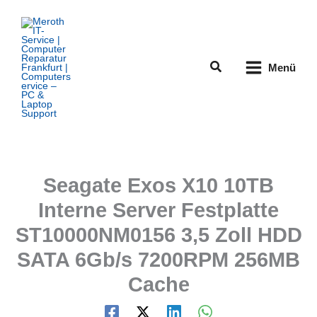
Zum
Inhalt
springen
Suchen
Menü
Seagate Exos X10 10TB
Interne Server Festplatte
ST10000NM0156 3,5 Zoll HDD
SATA 6Gb/s 7200RPM 256MB
Cache