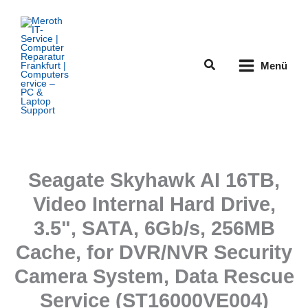
Zum
Inhalt
springen
Suchen
Menü
Seagate Skyhawk AI 16TB,
Video Internal Hard Drive,
3.5", SATA, 6Gb/s, 256MB
Cache, for DVR/NVR Security
Camera System, Data Rescue
Service (ST16000VE004)