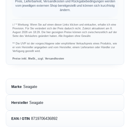
Preis, Lieferbarkeit, Versandkosten und Rückgabebedingungen werden
vom jeweiligen externen Shop bereitgestellt und können sich kurzfristig
ändern.
ℹ︎ / * Werbung: Wenn Sie auf einen dieser Links klicken und einkaufen, erhalte ich eine
Provision. Für Sie verändert sich der Preis dadurch nicht. Zuletzt aktualisiert am 8.
August 2026 um 18:29. Die hier gezeigten Preise können sich zwischenzeitlich auf der
Seite des Verkäufers geändert haben. Alle Angaben ohne Gewähr.
** Die UVP ist der vorgeschlagene oder empfohlene Verkaufspreis eines Produkts, wie
er vom Hersteller angegeben und vom Hersteller, einem Lieferanten oder Händler zur
Verfügung gestellt wird.
Preise inkl. MwSt., zzgl. Versandkosten
Seagate
Marke
Seagate
Hersteller
8719706436892
EAN / GTIN