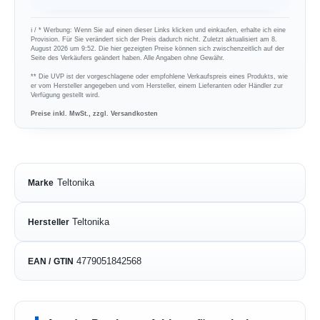
ℹ︎ / * Werbung: Wenn Sie auf einen dieser Links klicken und einkaufen, erhalte ich eine
Provision. Für Sie verändert sich der Preis dadurch nicht. Zuletzt aktualisiert am 8.
August 2026 um 9:52. Die hier gezeigten Preise können sich zwischenzeitlich auf der
Seite des Verkäufers geändert haben. Alle Angaben ohne Gewähr.
** Die UVP ist der vorgeschlagene oder empfohlene Verkaufspreis eines Produkts, wie
er vom Hersteller angegeben und vom Hersteller, einem Lieferanten oder Händler zur
Verfügung gestellt wird.
Preise inkl. MwSt., zzgl. Versandkosten
Teltonika
Marke
Teltonika
Hersteller
4779051842568
EAN / GTIN