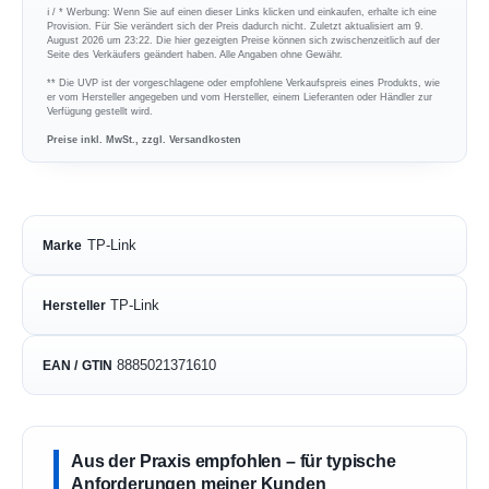
ℹ︎ / * Werbung: Wenn Sie auf einen dieser Links klicken und einkaufen, erhalte ich eine
Provision. Für Sie verändert sich der Preis dadurch nicht. Zuletzt aktualisiert am 9.
August 2026 um 23:22. Die hier gezeigten Preise können sich zwischenzeitlich auf der
Seite des Verkäufers geändert haben. Alle Angaben ohne Gewähr.
** Die UVP ist der vorgeschlagene oder empfohlene Verkaufspreis eines Produkts, wie
er vom Hersteller angegeben und vom Hersteller, einem Lieferanten oder Händler zur
Verfügung gestellt wird.
Preise inkl. MwSt., zzgl. Versandkosten
TP-Link
Marke
TP-Link
Hersteller
8885021371610
EAN / GTIN
Aus der Praxis empfohlen – für typische
Anforderungen meiner Kunden