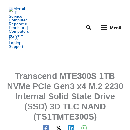
Zum
Inhalt
springen
Suchen
Menü
Transcend MTE300S 1TB
NVMe PCIe Gen3 x4 M.2 2230
Internal Solid State Drive
(SSD) 3D TLC NAND
(TS1TMTE300S)