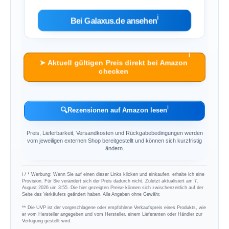
ℹ︎
Bei Galaxus.de ansehen
ℹ︎
➤ Aktuell gültigen Preis direkt bei Amazon
checken
ℹ︎
🔍
Rezensionen auf Amazon lesen
Preis, Lieferbarkeit, Versandkosten und Rückgabebedingungen werden
vom jeweiligen externen Shop bereitgestellt und können sich kurzfristig
ändern.
ℹ︎ / * Werbung: Wenn Sie auf einen dieser Links klicken und einkaufen, erhalte ich eine
Provision. Für Sie verändert sich der Preis dadurch nicht. Zuletzt aktualisiert am 7.
August 2026 um 3:55. Die hier gezeigten Preise können sich zwischenzeitlich auf der
Seite des Verkäufers geändert haben. Alle Angaben ohne Gewähr.
** Die UVP ist der vorgeschlagene oder empfohlene Verkaufspreis eines Produkts, wie
er vom Hersteller angegeben und vom Hersteller, einem Lieferanten oder Händler zur
Verfügung gestellt wird.