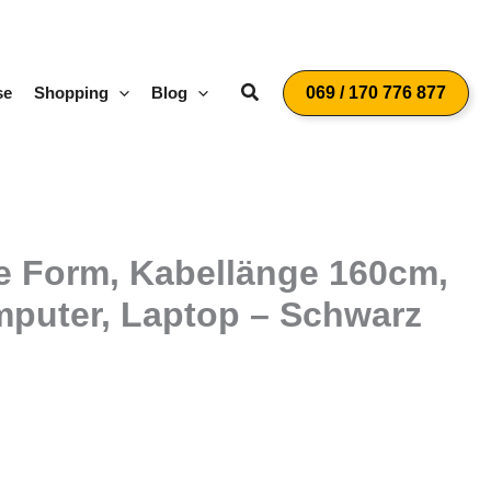
Suchen
se
Shopping
Blog
069 / 170 776 877
le Form, Kabellänge 160cm,
puter, Laptop – Schwarz