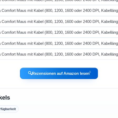
ℹ︎
🔍
Rezensionen auf Amazon lesen
kels
rfügbarkeit