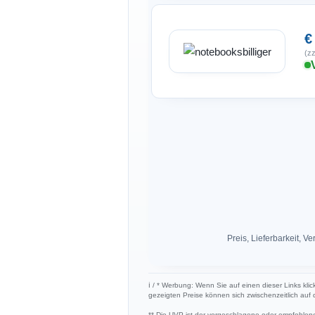
€
(zz
Preis, Lieferbarkeit,
ℹ︎ / * Werbung: Wenn Sie auf einen dieser Links klic
gezeigten Preise können sich zwischenzeitlich auf
** Die UVP ist der vorgeschlagene oder empfohlene 