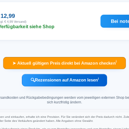
 12,99
Bei not
gl. € 4,99 Versand)
Verfügbarkeit siehe Shop
ℹ︎
➤ Aktuell gültigen Preis direkt bei Amazon checken
ℹ︎
🔍
Rezensionen auf Amazon lesen
 Versandkosten und Rückgabebedingungen werden vom jeweiligen externen Shop ber
sich kurzfristig ändern.
ken und einkaufen, erhalte ich eine Provision. Für Sie verändert sich der Preis dadurch nicht. Zul
 der Seite des Verkäufers geändert haben. Alle Angaben ohne Gewähr.
Verkaufspreis eines Produkts, wie er vom Hersteller angegeben und vom Hersteller, einem Liefer