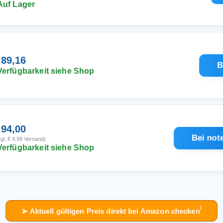
Auf Lager
 89,16
B
Verfügbarkeit siehe Shop
 94,00
Bei not
gl. € 4,99 Versand)
Verfügbarkeit siehe Shop
ℹ︎
➤ Aktuell gültigen Preis direkt bei Amazon checken