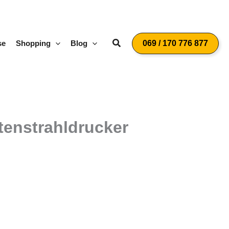
Suchen
se
Shopping
Blog
069 / 170 776 877
tenstrahldrucker