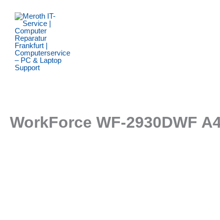
Zum
Inhalt
springen
WorkForce WF-2930DWF A4 k