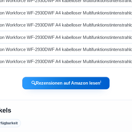
ℹ︎
🔍
Rezensionen auf Amazon lesen
kels
rfügbarkeit