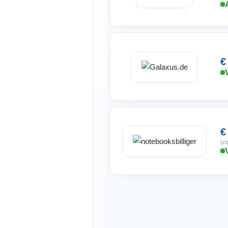
€
€
(zz