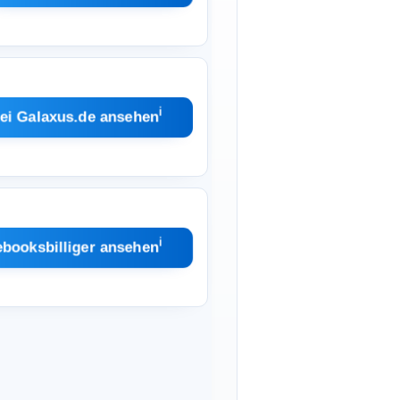
ℹ︎
ei Galaxus.de ansehen
ℹ︎
ebooksbilliger ansehen