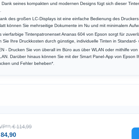
k seines kompakten und modernen Designs fügt sich dieser Tintenst
.
 des großen LC-Displays ist eine einfache Bedienung des Druckers 
latt können Sie mehrseitige Dokumente im Nu und mit minimalem Aufw
rfarbige Tintenpatronenset Ananas 604 von Epson sorgt für zuverlä
ie Ihre Druckkosten durch günstige, individuelle Tinten in Standard-
Drucken Sie von überall im Büro aus über WLAN oder mithilfe von W
AN. Darüber hinaus können Sie mit der Smart Panel-App von Epson I
ucken und Fehler beheben*.
VP**: € 114,99
 84,90