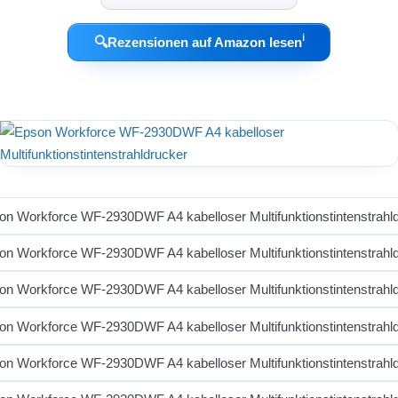
ℹ︎
🔍
Rezensionen auf Amazon lesen