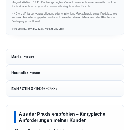
August 2026 um 18:11. Die hier gezeigten Preise können sich zwischenzeitlich auf der
Seite des Verkäufers geändert haben. Alle Angaben ohne Gewähr.
** Die UVP ist der vorgeschlagene oder empfohlene Verkaufspreis eines Produkts, wie
er vom Hersteller angegeben und vom Hersteller, einem Lieferanten oder Händler zur
Verfügung gestellt wird.
Preise inkl. MwSt., zzgl. Versandkosten
Epson
Marke
Epson
Hersteller
8715946702537
EAN / GTIN
Aus der Praxis empfohlen – für typische
Anforderungen meiner Kunden