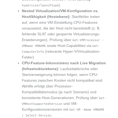
).
hypervisorlaunchtype
Nested Virtualization/VM-Konfiguration vs.
Hostfähigkeit (Hostebene):
Startfehler treten
auf, wenn eine VM-Einstellung CPU-Features
voraussetzt, die der Host nicht bereitstellt (z. B.
fehlende SLAT oder gesperrte Virtualisierungs-
Erweiterungen). Prüfung über
Get-VMProcessor -
sowie Host-Capabilities via
VMName VMNAME
Get-
(relevante Hyper-V/Virtualization-
ComputerInfo
Felder).
CPU-Feature-Inkonsistenz nach Live Migration
(Infrastrukturebene):
Laufzeitabbrüche oder
Startverweigerung können folgen, wenn CPU-
Features zwischen Knoten nicht kompatibel sind.
Abhilfe erfolgt über Prozessor-
Kompatibilitätsmodus (je nach Szenario) und
konsistente Host-Generationen; Prüfung über
Get-
und VM-
VMHostSupportedVersion
Konfigurationsversionen mit
Get-VM -Name VMNAME
.
| Select Version