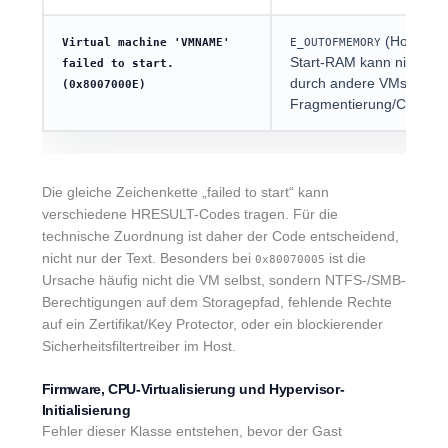
(Hosteben
Virtual machine 'VMNAME'
E_OUTOFMEMORY
Start-RAM kann nicht zu
failed to start.
durch andere VMs, Mem
(0x8007000E)
Fragmentierung/Commit-
Die gleiche Zeichenkette „failed to start“ kann
verschiedene HRESULT-Codes tragen. Für die
technische Zuordnung ist daher der Code entscheidend,
nicht nur der Text. Besonders bei
ist die
0x80070005
Ursache häufig nicht die VM selbst, sondern NTFS-/SMB-
Berechtigungen auf dem Storagepfad, fehlende Rechte
auf ein Zertifikat/Key Protector, oder ein blockierender
Sicherheitsfiltertreiber im Host.
Firmware, CPU-Virtualisierung und Hypervisor-
Initialisierung
Fehler dieser Klasse entstehen, bevor der Gast