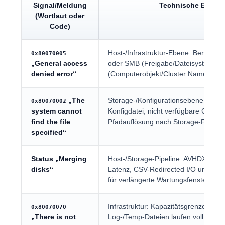
Signal/Meldung
Technische Einor
(Wortlaut oder
Code)
Host-/Infrastruktur-Ebene: Berecht
0x80070005
„General access
oder SMB (Freigabe/Dateisystem), häu
denied error“
(Computerobjekt/Cluster Name Objec
„The
Storage-/Konfigurationsebene: feh
0x80070002
system cannot
Konfigdatei, nicht verfügbare CSV-Pf
find the file
Pfadauflösung nach Storage-Failover
specified“
Status „Merging
Host-/Storage-Pipeline: AVHDX-Comm
disks“
Latenz, CSV-Redirected I/O und konk
für verlängerte Wartungsfenster und 
Infrastruktur: Kapazitätsgrenze; d
0x80070070
„There is not
Log-/Temp-Dateien laufen voll; unmit