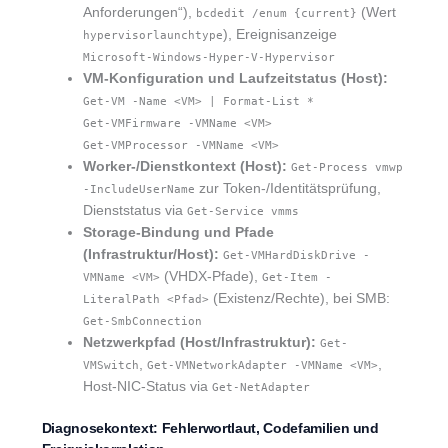
Anforderungen“),
(Wert
bcdedit /enum {current}
), Ereignisanzeige
hypervisorlaunchtype
Microsoft-Windows-Hyper-V-Hypervisor
VM-Konfiguration und Laufzeitstatus (Host):
Get-VM -Name <VM> | Format-List *
Get-VMFirmware -VMName <VM>
Get-VMProcessor -VMName <VM>
Worker-/Dienstkontext (Host):
Get-Process vmwp
zur Token-/Identitätsprüfung,
-IncludeUserName
Dienststatus via
Get-Service vmms
Storage-Bindung und Pfade
(Infrastruktur/Host):
Get-VMHardDiskDrive -
(VHDX-Pfade),
VMName <VM>
Get-Item -
(Existenz/Rechte), bei SMB:
LiteralPath <Pfad>
Get-SmbConnection
Netzwerkpfad (Host/Infrastruktur):
Get-
,
,
VMSwitch
Get-VMNetworkAdapter -VMName <VM>
Host-NIC-Status via
Get-NetAdapter
Diagnosekontext: Fehlerwortlaut, Codefamilien und