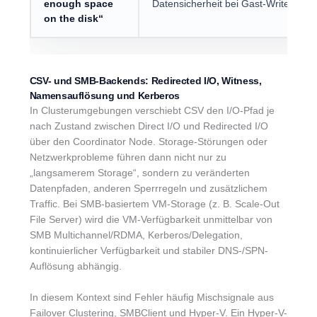
enough space
Datensicherheit bei Gast-Write-Failu
on the disk“
CSV- und SMB-Backends: Redirected I/O, Witness,
Namensauflösung und Kerberos
In Clusterumgebungen verschiebt CSV den I/O-Pfad je
nach Zustand zwischen Direct I/O und Redirected I/O
über den Coordinator Node. Storage-Störungen oder
Netzwerkprobleme führen dann nicht nur zu
„langsamerem Storage“, sondern zu veränderten
Datenpfaden, anderen Sperrregeln und zusätzlichem
Traffic. Bei SMB-basiertem VM-Storage (z. B. Scale-Out
File Server) wird die VM-Verfügbarkeit unmittelbar von
SMB Multichannel/RDMA, Kerberos/Delegation,
kontinuierlicher Verfügbarkeit und stabiler DNS-/SPN-
Auflösung abhängig.
In diesem Kontext sind Fehler häufig Mischsignale aus
Failover Clustering, SMBClient und Hyper-V. Ein Hyper-V-