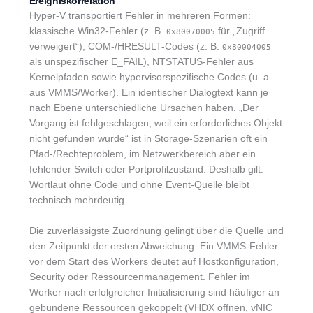
Ereigniskorrelation
Hyper-V transportiert Fehler in mehreren Formen:
klassische Win32-Fehler (z. B.
für „Zugriff
0x80070005
verweigert“), COM-/HRESULT-Codes (z. B.
0x80004005
als unspezifischer E_FAIL), NTSTATUS-Fehler aus
Kernelpfaden sowie hypervisorspezifische Codes (u. a.
aus VMMS/Worker). Ein identischer Dialogtext kann je
nach Ebene unterschiedliche Ursachen haben. „Der
Vorgang ist fehlgeschlagen, weil ein erforderliches Objekt
nicht gefunden wurde“ ist in Storage-Szenarien oft ein
Pfad-/Rechteproblem, im Netzwerkbereich aber ein
fehlender Switch oder Portprofilzustand. Deshalb gilt:
Wortlaut ohne Code und ohne Event-Quelle bleibt
technisch mehrdeutig.
Die zuverlässigste Zuordnung gelingt über die Quelle und
den Zeitpunkt der ersten Abweichung: Ein VMMS-Fehler
vor dem Start des Workers deutet auf Hostkonfiguration,
Security oder Ressourcenmanagement. Fehler im
Worker nach erfolgreicher Initialisierung sind häufiger an
gebundene Ressourcen gekoppelt (VHDX öffnen, vNIC