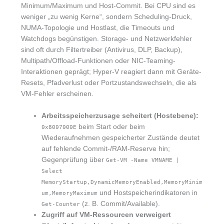
Minimum/Maximum und Host-Commit. Bei CPU sind es
weniger „zu wenig Kerne“, sondern Scheduling-Druck,
NUMA-Topologie und Hostlast, die Timeouts und
Watchdogs begünstigen. Storage- und Netzwerkfehler
sind oft durch Filtertreiber (Antivirus, DLP, Backup),
Multipath/Offload-Funktionen oder NIC-Teaming-
Interaktionen geprägt; Hyper-V reagiert dann mit Geräte-
Resets, Pfadverlust oder Portzustandswechseln, die als
VM-Fehler erscheinen.
Arbeitsspeicherzusage scheitert (Hostebene):
beim Start oder beim
0x8007000E
Wiederaufnehmen gespeicherter Zustände deutet
auf fehlende Commit-/RAM-Reserve hin;
Gegenprüfung über
Get-VM -Name VMNAME |
Select
MemoryStartup,DynamicMemoryEnabled,MemoryMinim
und Hostspeicherindikatoren in
um,MemoryMaximum
(z. B. Commit/Available).
Get-Counter
Zugriff auf VM-Ressourcen verweigert