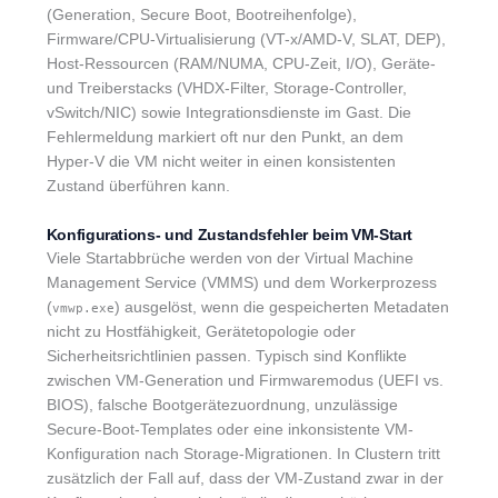
(Generation, Secure Boot, Bootreihenfolge),
Firmware/CPU-Virtualisierung (VT-x/AMD-V, SLAT, DEP),
Host-Ressourcen (RAM/NUMA, CPU-Zeit, I/O), Geräte-
und Treiberstacks (VHDX-Filter, Storage-Controller,
vSwitch/NIC) sowie Integrationsdienste im Gast. Die
Fehlermeldung markiert oft nur den Punkt, an dem
Hyper-V die VM nicht weiter in einen konsistenten
Zustand überführen kann.
Konfigurations- und Zustandsfehler beim VM-Start
Viele Startabbrüche werden von der Virtual Machine
Management Service (VMMS) und dem Workerprozess
(
) ausgelöst, wenn die gespeicherten Metadaten
vmwp.exe
nicht zu Hostfähigkeit, Gerätetopologie oder
Sicherheitsrichtlinien passen. Typisch sind Konflikte
zwischen VM-Generation und Firmwaremodus (UEFI vs.
BIOS), falsche Bootgerätezuordnung, unzulässige
Secure-Boot-Templates oder eine inkonsistente VM-
Konfiguration nach Storage-Migrationen. In Clustern tritt
zusätzlich der Fall auf, dass der VM-Zustand zwar in der