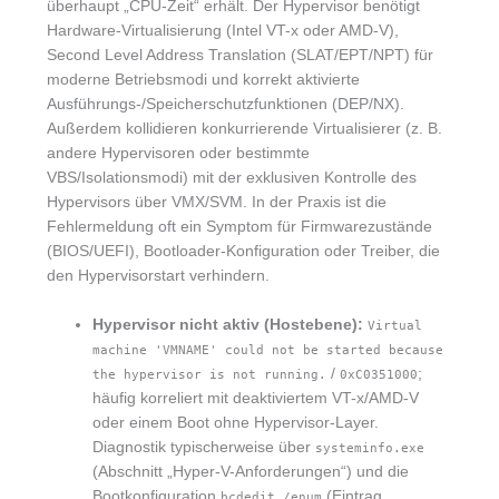
überhaupt „CPU-Zeit“ erhält. Der Hypervisor benötigt
Hardware-Virtualisierung (Intel VT-x oder AMD-V),
Second Level Address Translation (SLAT/EPT/NPT) für
moderne Betriebsmodi und korrekt aktivierte
Ausführungs-/Speicherschutzfunktionen (DEP/NX).
Außerdem kollidieren konkurrierende Virtualisierer (z. B.
andere Hypervisoren oder bestimmte
VBS/Isolationsmodi) mit der exklusiven Kontrolle des
Hypervisors über VMX/SVM. In der Praxis ist die
Fehlermeldung oft ein Symptom für Firmwarezustände
(BIOS/UEFI), Bootloader-Konfiguration oder Treiber, die
den Hypervisorstart verhindern.
Hypervisor nicht aktiv (Hostebene):
Virtual
machine 'VMNAME' could not be started because
/
;
the hypervisor is not running.
0xC0351000
häufig korreliert mit deaktiviertem VT-x/AMD-V
oder einem Boot ohne Hypervisor-Layer.
Diagnostik typischerweise über
systeminfo.exe
(Abschnitt „Hyper-V-Anforderungen“) und die
Bootkonfiguration
(Eintrag
bcdedit /enum