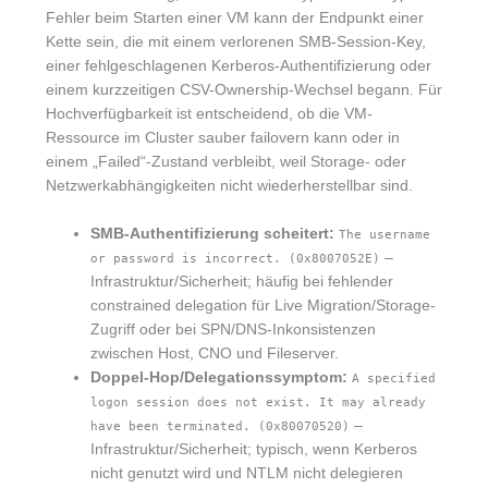
Fehler beim Starten einer VM kann der Endpunkt einer
Kette sein, die mit einem verlorenen SMB-Session-Key,
einer fehlgeschlagenen Kerberos-Authentifizierung oder
einem kurzzeitigen CSV-Ownership-Wechsel begann. Für
Hochverfügbarkeit ist entscheidend, ob die VM-
Ressource im Cluster sauber failovern kann oder in
einem „Failed“-Zustand verbleibt, weil Storage- oder
Netzwerkabhängigkeiten nicht wiederherstellbar sind.
SMB-Authentifizierung scheitert:
The username
–
or password is incorrect. (0x8007052E)
Infrastruktur/Sicherheit; häufig bei fehlender
constrained delegation für Live Migration/Storage-
Zugriff oder bei SPN/DNS-Inkonsistenzen
zwischen Host, CNO und Fileserver.
Doppel-Hop/Delegationssymptom:
A specified
logon session does not exist. It may already
–
have been terminated. (0x80070520)
Infrastruktur/Sicherheit; typisch, wenn Kerberos
nicht genutzt wird und NTLM nicht delegieren