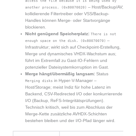
access the file because it is being used by
– Host/Backup/AV;
another process. (0x80070020)
kollidierende Filtertreiber oder VSS/Backup-
Handles können Merge- oder Startvorgänge
blockieren.
Nicht genügend Speicherplatz:
There is not
–
enough space on the disk. (0x80070070)
Infrastruktur; wirkt sich auf Checkpoint-Erstellung,
Merge und dynamisches VHDX-Wachstum aus;
führt im Extremfall zu Gast-IO-Fehlern und
potenzieller Dateisystemkorruption im Gast.
Merge hängt/übermäßig langsam:
Status
in Hyper-V-Manager –
Merging disks
Host/Storage; meist Indiz für hohe Latenz im
Backend, CSV-Redirected I/O oder konkurrierende
I/O (Backup, ReFS-Integritätsprüfungen).
Technisch kritisch, weil bis zum Abschluss der
Merge-Kette zusätzliche AVHDX-Schichten
bestehen bleiben und der I/O-Pfad länger wird.