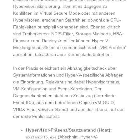
Hypervisorinitialisierung. Kommt es dagegen zu
Konflikten im Virtual Secure Mode oder mit anderen
Hypervisoren, erscheinen Startfehler, obwohl die CPU-
Fähigkeiten prinzipiell vorhanden sind. Ebenso kritisch
sind Treiberketten: NDIS-Filter, Storage-Miniports, HBA-
Firmware und Dateisystemfilter können Hyper-V-
Meldungen auslösen, die semantisch nach „VM-Problem“
aussehen, tatsächlich aber Kernelpfade betreffen.
In der Praxis erleichtert ein Abhängigkeitscheck über
Systeminformationen und Hyper-V-spezifische Abfragen
die Einordnung. Relevant sind dabei Hypervisorstatus,
VM-Konfiguration und Event-Korrelation. Der
Diagnosekontext entsteht aus Zeitbezug (korrelierte
Event-IDs), aus dem betroffenen Objekt (VM-GUID,
VHDX-Pfad, vSwitch-Name) und aus der Ebene, auf der
der erste Fehler auftritt.
Hypervisor-Präsenz/Startzustand (Host):
(Abschnitt „Hyper-V-
systeminfo.exe