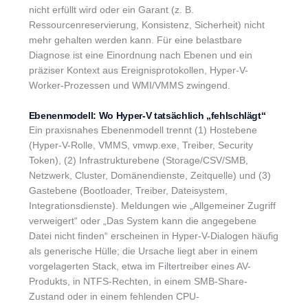
nicht erfüllt wird oder ein Garant (z. B.
Ressourcenreservierung, Konsistenz, Sicherheit) nicht
mehr gehalten werden kann. Für eine belastbare
Diagnose ist eine Einordnung nach Ebenen und ein
präziser Kontext aus Ereignisprotokollen, Hyper-V-
Worker-Prozessen und WMI/VMMS zwingend.
Ebenenmodell: Wo Hyper-V tatsächlich „fehlschlägt“
Ein praxisnahes Ebenenmodell trennt (1) Hostebene
(Hyper-V-Rolle, VMMS, vmwp.exe, Treiber, Security
Token), (2) Infrastrukturebene (Storage/CSV/SMB,
Netzwerk, Cluster, Domänendienste, Zeitquelle) und (3)
Gastebene (Bootloader, Treiber, Dateisystem,
Integrationsdienste). Meldungen wie „Allgemeiner Zugriff
verweigert“ oder „Das System kann die angegebene
Datei nicht finden“ erscheinen in Hyper-V-Dialogen häufig
als generische Hülle; die Ursache liegt aber in einem
vorgelagerten Stack, etwa im Filtertreiber eines AV-
Produkts, in NTFS-Rechten, in einem SMB-Share-
Zustand oder in einem fehlenden CPU-