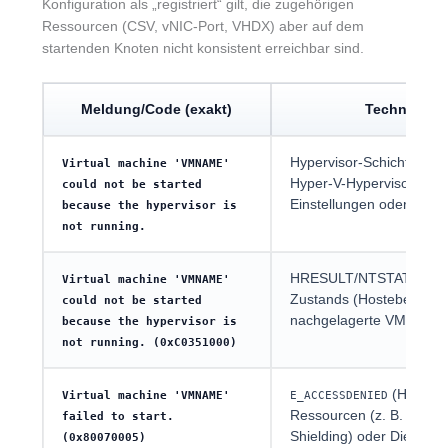
Konfiguration als „registriert“ gilt, die zugehörigen
Ressourcen (CSV, vNIC-Port, VHDX) aber auf dem
startenden Knoten nicht konsistent erreichbar sind.
Meldung/Code (exakt)
Technische
Hypervisor-Schicht auf d
Virtual machine 'VMNAME'
Hyper-V-Hypervisor nicht
could not be started
Einstellungen oder Boot-
because the hypervisor is
not running.
HRESULT/NTSTATUS-Übe
Virtual machine 'VMNAME'
Zustands (Hostebene): Hype
could not be started
nachgelagerte VM-Konfigu
because the hypervisor is
not running. (0xC0351000)
(Hostebe
Virtual machine 'VMNAME'
E_ACCESSDENIED
Ressourcen (z. B. VHDX-P
failed to start.
Shielding) oder Dienstko
(0x80070005)