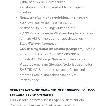
kann, oder wenn Tickets durch
Zeitabweichung/Domain-Probleme ungültig
werden.
Netzwerkpfad nicht erreichbar:
The network
–
path was not found. (0x80070035)
Netzwerk/DNS/Routing; wirkt sich auf
-basierte VM-Speicherpfade aus und
\\SOFS\Share
führt zu VM-Offline oder fehlgeschlagenen
Start-/Failover-Vorgängen.
CSV in umgeleitetem Modus (Symptom):
Status
in Cluster-Ansichten –
Redirected Access
Infrastruktur/Storage/Netzwerk; Indikator für
Pfadprobleme zum Storage, Node-Isolation oder
SMB/RDMA-Störungen; typische Folge sind
erhöhte Latenz und schwankende VM-
Performance.
Virtuelles Netzwerk: VMSwitch, VFP, Offloads und Host-
Firewall als Fehlerverstärker
Das virtuelle Netzwerk ist in Hyper-V nicht nur ein
„Switch“, sondern eine Pipeline aus Switch-