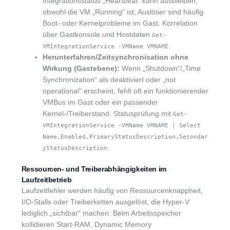
Integrationsstatus „Heartbeat“ kann ausbleiben,
obwohl die VM „Running“ ist; Auslöser sind häufig
Boot- oder Kernelprobleme im Gast. Korrelation
über Gastkonsole und Hostdaten
Get-
.
VMIntegrationService -VMName VMNAME
Herunterfahren/Zeitsynchronisation ohne
Wirkung (Gastebene):
Wenn „Shutdown“/„Time
Synchronization“ als deaktiviert oder „not
operational“ erscheint, fehlt oft ein funktionierender
VMBus im Gast oder ein passender
Kernel-/Treiberstand. Statusprüfung mit
Get-
VMIntegrationService -VMName VMNAME | Select
Name,Enabled,PrimaryStatusDescription,Secondar
.
yStatusDescription
Ressourcen- und Treiberabhängigkeiten im
Laufzeitbetrieb
Laufzeitfehler werden häufig von Ressourcenknappheit,
I/O-Stalls oder Treiberketten ausgelöst, die Hyper-V
lediglich „sichtbar“ machen. Beim Arbeitsspeicher
kollidieren Start-RAM, Dynamic Memory