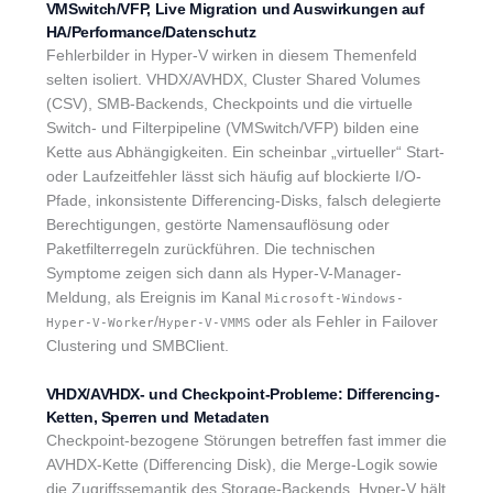
VMSwitch/VFP, Live Migration und Auswirkungen auf
HA/Performance/Datenschutz
Fehlerbilder in Hyper-V wirken in diesem Themenfeld
selten isoliert. VHDX/AVHDX, Cluster Shared Volumes
(CSV), SMB-Backends, Checkpoints und die virtuelle
Switch- und Filterpipeline (VMSwitch/VFP) bilden eine
Kette aus Abhängigkeiten. Ein scheinbar „virtueller“ Start-
oder Laufzeitfehler lässt sich häufig auf blockierte I/O-
Pfade, inkonsistente Differencing-Disks, falsch delegierte
Berechtigungen, gestörte Namensauflösung oder
Paketfilterregeln zurückführen. Die technischen
Symptome zeigen sich dann als Hyper-V-Manager-
Meldung, als Ereignis im Kanal
Microsoft-Windows-
/
oder als Fehler in Failover
Hyper-V-Worker
Hyper-V-VMMS
Clustering und SMBClient.
VHDX/AVHDX- und Checkpoint-Probleme: Differencing-
Ketten, Sperren und Metadaten
Checkpoint-bezogene Störungen betreffen fast immer die
AVHDX-Kette (Differencing Disk), die Merge-Logik sowie
die Zugriffssemantik des Storage-Backends. Hyper-V hält