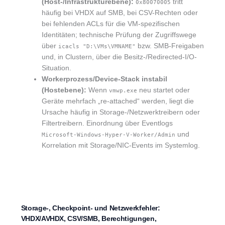
(Host-/Infrastrukturebene):
tritt
0x80070005
häufig bei VHDX auf SMB, bei CSV-Rechten oder
bei fehlenden ACLs für die VM-spezifischen
Identitäten; technische Prüfung der Zugriffswege
über
bzw. SMB-Freigaben
icacls "D:\VMs\VMNAME"
und, in Clustern, über die Besitz-/Redirected-I/O-
Situation.
Workerprozess/Device-Stack instabil
(Hostebene):
Wenn
neu startet oder
vmwp.exe
Geräte mehrfach „re-attached“ werden, liegt die
Ursache häufig in Storage-/Netzwerktreibern oder
Filtertreibern. Einordnung über Eventlogs
und
Microsoft-Windows-Hyper-V-Worker/Admin
Korrelation mit Storage/NIC-Events im Systemlog.
Storage-, Checkpoint- und Netzwerkfehler:
VHDX/AVHDX, CSV/SMB, Berechtigungen,