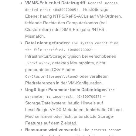
VMMS-Fehler bei Dateizugriff:
General access
– Host/Storage-
denied error (0x80070005)
Ebene; häufig NTFS/ReFS-ACLs auf VM-Ordnern,
fehlende Rechte des Computerkontos (bei
Clusterrollen) oder SMB-Freigabe-/NTFS-
Mismatch.
Datei nicht gefunden:
The system cannot find
–
the file specified. (0x80070002)
Infrastruktur/Storage; typisch bei verschobenen
/
, defekten Mountpoints, nicht
.vhdx
.avhdx
gemounteten CSV-Pfaden
oder veralteten
C:\ClusterStorage\VolumeX
Pfadreferenzen in der VM-Konfiguration.
Ungültiger Parameter beim Datenträger:
The
–
parameter is incorrect. (0x80070057)
Storage/Dateisystem; häufig Hinweis auf
beschädigte VHDX-Metadaten, fehlerhafte Offload-
Mechanismen oder nicht unterstützte Storage-
Features auf dem Zielpfad.
Ressource wird verwendet:
The process cannot