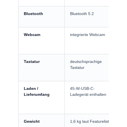
Bluetooth
Bluetooth 5.2
Fü
we
Webcam
integrierte Webcam
Gr
On
Ab
Tastatur
deutschsprachige
Wi
Tastatur
Um
be
Laden /
45-W-USB-C-
Da
Lieferumfang
Ladegerät enthalten
Ne
Er
un
Gewicht
1,6 kg laut Featureliste
Fü