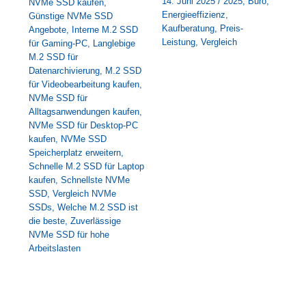
14. Juni 2025
/
2025
,
Büro
,
NVMe SSD kaufen
,
Energieeffizienz
,
Günstige NVMe SSD
Kaufberatung
,
Preis-
Angebote
,
Interne M.2 SSD
Leistung
,
Vergleich
für Gaming-PC
,
Langlebige
M.2 SSD für
Datenarchivierung
,
M.2 SSD
für Videobearbeitung kaufen
,
NVMe SSD für
Alltagsanwendungen kaufen
,
NVMe SSD für Desktop-PC
kaufen
,
NVMe SSD
Speicherplatz erweitern
,
Schnelle M.2 SSD für Laptop
kaufen
,
Schnellste NVMe
SSD
,
Vergleich NVMe
SSDs
,
Welche M.2 SSD ist
die beste
,
Zuverlässige
NVMe SSD für hohe
Arbeitslasten