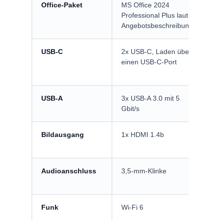
Office-Paket
MS Office 2024
Ka
Professional Plus laut
Li
Angebotsbeschreibung
ge
USB-C
2x USB-C, Laden über
Pr
einen USB-C-Port
Zu
ni
USB-A
3x USB-A 3.0 mit 5
Nü
Gbit/s
Dr
Bildausgang
1x HDMI 1.4b
Er
ex
Audioanschluss
3,5-mm-Klinke
Pr
ei
Funk
Wi-Fi 6
Sc
Ro