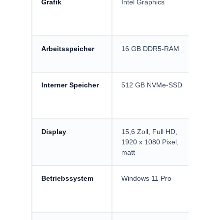
Grafik
Intel Graphics
Au
un
de
Arbeitsspeicher
16 GB DDR5-RAM
Si
un
Interner Speicher
512 GB NVMe-SSD
Sc
Pr
Pr
Display
15,6 Zoll, Full HD,
An
1920 x 1080 Pixel,
Ta
matt
hi
Betriebssystem
Windows 11 Pro
In
Pr
Pr