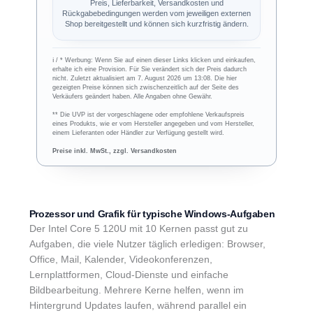
Preis, Lieferbarkeit, Versandkosten und
Rückgabebedingungen werden vom jeweiligen externen
Shop bereitgestellt und können sich kurzfristig ändern.
ℹ︎ / * Werbung: Wenn Sie auf einen dieser Links klicken und einkaufen,
erhalte ich eine Provision. Für Sie verändert sich der Preis dadurch
nicht. Zuletzt aktualisiert am 7. August 2026 um 13:08. Die hier
gezeigten Preise können sich zwischenzeitlich auf der Seite des
Verkäufers geändert haben. Alle Angaben ohne Gewähr.
** Die UVP ist der vorgeschlagene oder empfohlene Verkaufspreis
eines Produkts, wie er vom Hersteller angegeben und vom Hersteller,
einem Lieferanten oder Händler zur Verfügung gestellt wird.
Preise inkl. MwSt., zzgl. Versandkosten
Prozessor und Grafik für typische Windows-Aufgaben
Der Intel Core 5 120U mit 10 Kernen passt gut zu
Aufgaben, die viele Nutzer täglich erledigen: Browser,
Office, Mail, Kalender, Videokonferenzen,
Lernplattformen, Cloud-Dienste und einfache
Bildbearbeitung. Mehrere Kerne helfen, wenn im
Hintergrund Updates laufen, während parallel ein