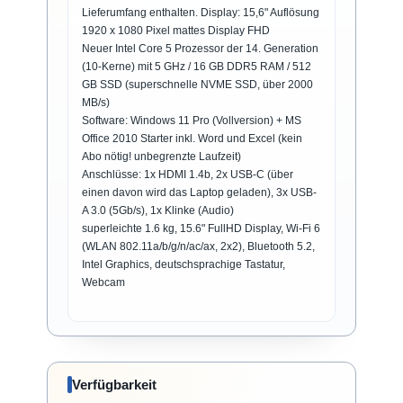
Lieferumfang enthalten. Display: 15,6" Auflösung
1920 x 1080 Pixel mattes Display FHD
Neuer Intel Core 5 Prozessor der 14. Generation
(10-Kerne) mit 5 GHz / 16 GB DDR5 RAM / 512
GB SSD (superschnelle NVME SSD, über 2000
MB/s)
Software: Windows 11 Pro (Vollversion) + MS
Office 2010 Starter inkl. Word und Excel (kein
Abo nötig! unbegrenzte Laufzeit)
Anschlüsse: 1x HDMI 1.4b, 2x USB-C (über
einen davon wird das Laptop geladen), 3x USB-
A 3.0 (5Gb/​s), 1x Klinke (Audio)
superleichte 1.6 kg, 15.6" FullHD Display, Wi-Fi 6
(WLAN 802.11a/​b/​g/​n/​ac/​ax, 2x2), Bluetooth 5.2,
Intel Graphics, deutschsprachige Tastatur,
Webcam
Verfügbarkeit