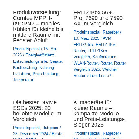
Produktvorstellung:
FRITZ!Box 5690
Comfee MPPH-
Pro, 7690 und 7590
09CRN7 – mobiles
AX im Vergleich
Kühlen für kleine bis
Produktspezial
,
Ratgeber
/
mittlere Räume mit
10. März 2025
/
AVM
Fenster-Abluft
FRITZ!Box
,
FRITZ!Box
Produktspezial
/
15. Mai
Router
,
FRITZ!Box
2026
/
Energieeffizienz
,
Vergleich
,
Kaufberatung
Entscheidungshilfe
,
Geräte
,
WLAN-Router
,
Router
,
Router
Kaufberatung
,
Kühlung
,
Vergleich 2025
,
Welcher
Luftstrom
,
Preis-Leistung
,
Router ist der beste?
Temperatur
Die besten NVMe
Klimageräte für
SSDs 2025: 20
kleine Räume –
beliebte Modelle im
kompakte Modelle
Vergleich
und Preis-Leistungs-
Sieger 2025
Produktspezial
,
Ratgeber
/
Produktspezial
,
Ratgeber
/
23. Dezember 2024
/
Beste