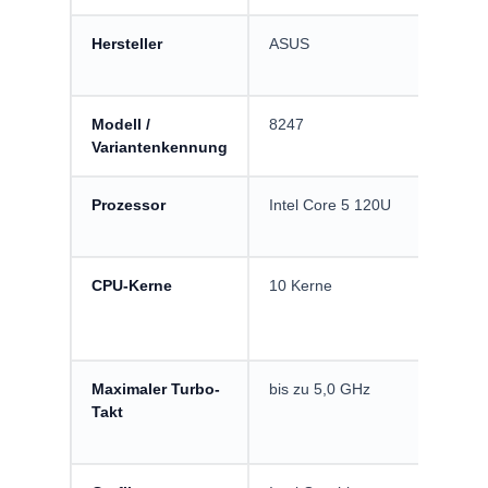
Hersteller
ASUS
Ei
et
Modell /
8247
Hi
Variantenkennung
an
Prozessor
Intel Core 5 120U
Mo
Al
CPU-Kerne
10 Kerne
Me
Ap
Vi
Maximaler Turbo-
bis zu 5,0 GHz
Re
Takt
ni
ve