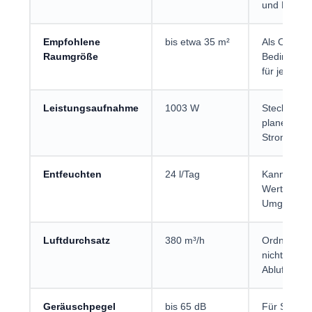
und Fenste
Empfohlene
bis etwa 35 m²
Als Obergr
Raumgröße
Bedingunge
für jeden 
Leistungsaufnahme
1003 W
Steckdose 
planen; da
Stromkosten
Entfeuchten
24 l/Tag
Kann schwü
Wert ist ke
Umgebung
Luftdurchsatz
380 m³/h
Ordnet die 
nicht die P
Abluftführu
Geräuschpegel
bis 65 dB
Für Schlaf