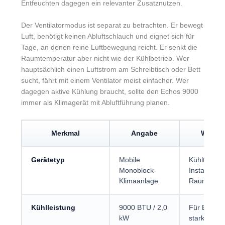
Entfeuchten dagegen ein relevanter Zusatznutzen.
Der Ventilatormodus ist separat zu betrachten. Er bewegt
Luft, benötigt keinen Abluftschlauch und eignet sich für
Tage, an denen reine Luftbewegung reicht. Er senkt die
Raumtemperatur aber nicht wie der Kühlbetrieb. Wer
hauptsächlich einen Luftstrom am Schreibtisch oder Bett
sucht, fährt mit einem Ventilator meist einfacher. Wer
dagegen aktive Kühlung braucht, sollte den Echos 9000
immer als Klimagerät mit Abluftführung planen.
Merkmal
Angabe
Was Kä
Gerätetyp
Mobile
Kühlt mit A
Monoblock-
Installatio
Klimaanlage
Raum.
Kühlleistung
9000 BTU / 2,0
Für Einzel
kW
stark von