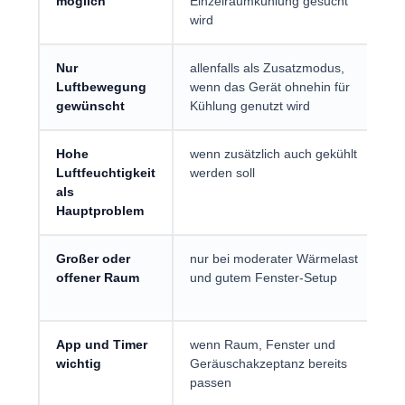
möglich
Einzelraumkühlung gesucht
l
wird
Nur
allenfalls als Zusatzmodus,
e
Luftbewegung
wenn das Gerät ohnehin für
gewünscht
Kühlung genutzt wird
Hohe
wenn zusätzlich auch gekühlt
ei
Luftfeuchtigkeit
werden soll
z
als
ei
Hauptproblem
Großer oder
nur bei moderater Wärmelast
e
offener Raum
und gutem Fenster-Setup
a
b
App und Timer
wenn Raum, Fenster und
w
wichtig
Geräuschakzeptanz bereits
n
passen