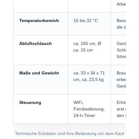
Arbeiten vo
Temperaturbereich
16 bis 32 °C
Beschreibt 
die sicher
Abluftschlauch
ca. 165 cm, Ø
Gerät fenst
ca. 15 cm
Schlauch mö
führen.
Maße und Gewicht
ca. 33 x 34 x 71
Braucht Ste
cm, ca. 23,5 kg
erleichter
Gerät aber n
Steuerung
WiFi,
Erhöht den
Fernbedienung,
erst nach 
24-h-Timer
den Nutzen
Technische Eckdaten und ihre Bedeutung vor dem Kauf