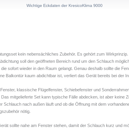
Wichtige Eckdaten der KresicoKlima 9000
htungsset kein nebensächliches Zubehör. Es gehört zum Wirkprinzip.
Abdichtung soll den geöffneten Bereich rund um den Schlauch möglic
 die sofort wieder in den Raum gelangt. Genau deshalb sollte die Fen
 Balkontür kaum abdichtbar ist, verliert das Gerät bereits bei der Ins
-Fenster, klassische Flügelfenster, Schiebefenster und Sonderrahmen
Das mitgelieferte Set kann typische Fälle abdecken, ist aber keine
der Schlauch nach außen läuft und ob die Öffnung mit dem vorhanden
gszubehör nötig.
 Gerät sollte nahe am Fenster stehen, damit der Schlauch kurz und mö