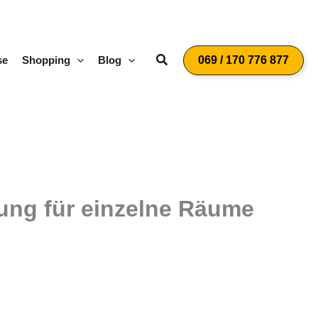
Suchen
se
Shopping
Blog
069 / 170 776 877
ung für einzelne Räume