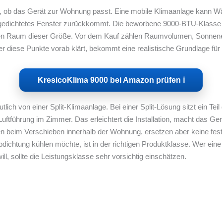
h, ob das Gerät zur Wohnung passt. Eine mobile Klimaanlage kann 
ht abgedichtetes Fenster zurückkommt. Die beworbene 9000-BTU-Klas
eden Raum dieser Größe. Vor dem Kauf zählen Raumvolumen, Sonnene
er diese Punkte vorab klärt, bekommt eine realistische Grundlage für
KresicoKlima 9000 bei Amazon prüfen ℹ︎
lich von einer Split-Klimaanlage. Bei einer Split-Lösung sitzt ein Te
ftführung im Zimmer. Das erleichtert die Installation, macht das Ger
lfen beim Verschieben innerhalb der Wohnung, ersetzen aber keine fe
dichtung kühlen möchte, ist in der richtigen Produktklasse. Wer ei
l, sollte die Leistungsklasse sehr vorsichtig einschätzen.