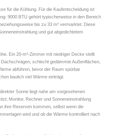
sse für die Kühlung. Für die Kaufentscheidung ist
ung: 9000 BTU gehört typischerweise in den Bereich
³ beziehungsweise bis zu 33 m² vermarktet. Diese
Sonneneinstrahlung und gut abgedichtetem
he. Ein 20-m²-Zimmer mit niedriger Decke stellt
g, Dachschrägen, schlecht gedämmte Außenflächen,
ärme abführen, bevor der Raum spürbar
hon baulich viel Wärme einträgt.
direkter Sonne liegt nahe am vorgesehenen
itzt; Monitor, Rechner und Sonneneinstrahlung
 an ihre Reserven kommen, selbst wenn die
ommertagen wird und ob die Wärme kontrolliert nach