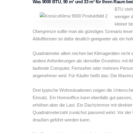
Was 9000 BTU, 90 m³ und 33 m² für Ihren Raum be
BTU steht
weniger d
kleiner b
Obergrenze sollte man als günstiges Szenario les
Abluftfenster ist dafür deutlich geeigneter als ein
Quadratmeter allein reichen bei Klimageräten nicht
andere Anforderungen als derselbe Grundriss mit 
laufende Computer, Fernseher oder mehrere Pers
angenehmer wird. Für Käufer heißt das: Die Maximal
Drei typische Wohnsituationen zeigen die Untersch
Einsatz. Ein Homeoffice kann ebenfalls gut passen,
erhöhen aber die Last. Ein Dachzimmer mit direkte
Quadratmeterzahl zunächst passend wirkt. Vor der B
draußen geführt werden kann.