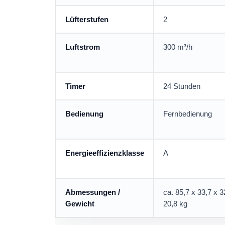
Lüfterstufen
2
Luftstrom
300 m³/h
Timer
24 Stunden
Bedienung
Fernbedienung
Energieeffizienzklasse
A
Abmessungen /
ca. 85,7 x 33,7 x 3
Gewicht
20,8 kg