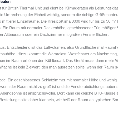
deuten
 für British Thermal Unit und dient bei Klimageräten als Leistungskla
ie Umrechnung der Einheit wichtig, sondern die richtige Größenordn
is mittlerer Einzelräume. Die KresicoKlima 9000 wird für bis zu 90 m
en. Ein Raum mit normaler Deckenhöhe, geschlossener Tür, mäßiger 
 hoher Altbauraum oder ein Dachzimmer mit großen Fensterflächen.
 aus. Entscheidend ist das Luftvolumen, also Grundfläche mal Raumhö
Altbauhöhe. Hinzu kommt die Wärmelast: Westfenster am Nachmitta
onen im Raum erhöhen den Kühlbedarf. Das Gerät muss dann mehr W
fläche ist kein Zielwert, den man ausreizen sollte, wenn der Raum sc
iede. Ein geschlossenes Schlafzimmer mit normaler Höhe und wenig 
 wenn der Raum nicht zu groß ist und die Fensterabdichtung sauber s
r Abendsonne ist anspruchsvoller. Dort kann die gleiche BTU-Klasse
estellung sollte daher klar sein, wie heiß der Raum an typischen S