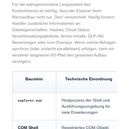
Für die wahrgenommene Langsamkeit des
Kontextmenüs ist wichtig, dass der Explorer beim
Menüaufbau nicht nur „Text“ einsammelt. Häufig fordern
Handler zusätzliche Informationen an:
Dateieigenschaften, Hashes, Cloud-Status,
Verschlüsselungsattribute, Archiv-Inhalte, DLP-/AV-
Bewertungen oder Icon-Overlays. Wenn solche Abfragen
synchron (oder schlecht parallelisiert) erfolgen, kann ein
einzelner langsamer I/O-Pfad den gesamten Aufbau
verzögern.
Baustein
Technische Einordnung
Hostprozess der Shell und
H
explorer.exe
Ausführungsumgebung für
s
viele Erweiterungen
T
COM Shell
Registriertes COM-Objekt,
V