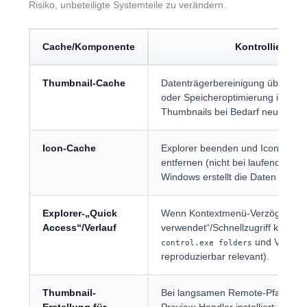
Risiko, unbeteiligte Systemteile zu verändern.
Cache/Komponente
Kontrollierter 
Thumbnail-Cache
Datenträgerbereinigung über
cle
oder Speicheroptimierung in Eins
Thumbnails bei Bedarf neu generi
Icon-Cache
Explorer beenden und Icon-Cache
entfernen (nicht bei laufendem Ex
Windows erstellt die Daten neu.
Explorer-„Quick
Wenn Kontextmenü-Verzögerungen
Access“/Verlauf
verwendet“/Schnellzugriff korreli
und Verlauf
control.exe folders
reproduzierbar relevant).
Thumbnail-
Bei langsamen Remote-Pfaden prü