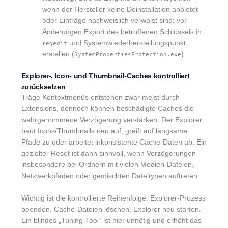
wenn der Hersteller keine Deinstallation anbietet
oder Einträge nachweislich verwaist sind; vor
Änderungen Export des betroffenen Schlüssels in
und Systemwiederherstellungspunkt
regedit
erstellen (
).
SystemPropertiesProtection.exe
Explorer-, Icon- und Thumbnail-Caches kontrolliert
zurücksetzen
Träge Kontextmenüs entstehen zwar meist durch
Extensions, dennoch können beschädigte Caches die
wahrgenommene Verzögerung verstärken: Der Explorer
baut Icons/Thumbnails neu auf, greift auf langsame
Pfade zu oder arbeitet inkonsistente Cache-Daten ab. Ein
gezielter Reset ist dann sinnvoll, wenn Verzögerungen
insbesondere bei Ordnern mit vielen Medien-Dateien,
Netzwerkpfaden oder gemischten Dateitypen auftreten.
Wichtig ist die kontrollierte Reihenfolge: Explorer-Prozess
beenden, Cache-Dateien löschen, Explorer neu starten.
Ein blindes „Tuning-Tool“ ist hier unnötig und erhöht das