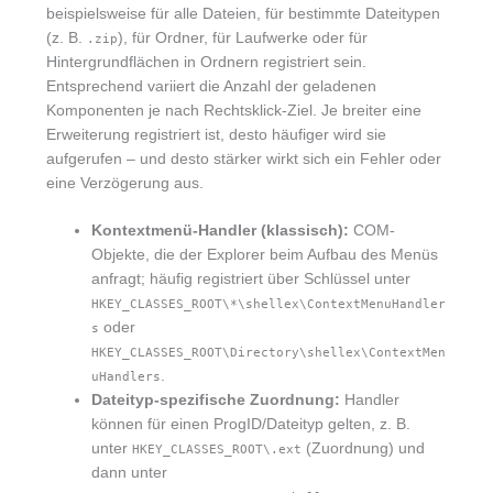
beispielsweise für alle Dateien, für bestimmte Dateitypen
(z. B.
), für Ordner, für Laufwerke oder für
.zip
Hintergrundflächen in Ordnern registriert sein.
Entsprechend variiert die Anzahl der geladenen
Komponenten je nach Rechtsklick-Ziel. Je breiter eine
Erweiterung registriert ist, desto häufiger wird sie
aufgerufen – und desto stärker wirkt sich ein Fehler oder
eine Verzögerung aus.
Kontextmenü-Handler (klassisch):
COM-
Objekte, die der Explorer beim Aufbau des Menüs
anfragt; häufig registriert über Schlüssel unter
HKEY_CLASSES_ROOT\*\shellex\ContextMenuHandler
oder
s
HKEY_CLASSES_ROOT\Directory\shellex\ContextMen
.
uHandlers
Dateityp-spezifische Zuordnung:
Handler
können für einen ProgID/Dateityp gelten, z. B.
unter
(Zuordnung) und
HKEY_CLASSES_ROOT\.ext
dann unter