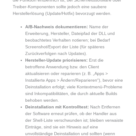
die Funktion entbehrlich ist; bei Sicherheitssoftware oder
Treiber-Komponenten sollte jedoch eine saubere
Herstellerlösung (Update/Hotfix) bevorzugt werden.
A/B-Nachweis dokumentieren:
Name der
Erweiterung, Hersteller, Dateipfad der DLL und
beobachtetes Verhalten notieren; bei Bedarf
Screenshot/Export der Liste (für späteres
Zurückverfolgen nach Updates).
Hersteller-Update priorisieren:
Erst die
betroffene Anwendung bzw. den Client
aktualisieren oder reparieren (z. B. „Apps >
Installierte Apps > Ändern/Reparieren“), bevor eine
Deinstallation erfolgt; viele Kontextmenü-Probleme
sind Inkompatibilitäten, die durch aktuelle Builds
behoben werden.
Deinstallation mit Kontrolltest:
Nach Entfernen
der Software erneut prüfen, ob der Handler aus
der Shell-Liste verschwunden ist; bleiben verwaiste
Einträge, sind sie ein Hinweis auf eine
unvollständige Deinstallation und sollten (wenn