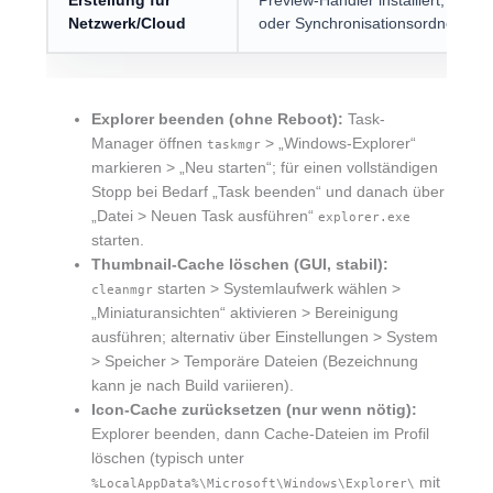
Erstellung für
Preview-Handler installiert; testw
Netzwerk/Cloud
oder Synchronisationsordner lokal
Explorer beenden (ohne Reboot):
Task-
Manager öffnen
> „Windows-Explorer“
taskmgr
markieren > „Neu starten“; für einen vollständigen
Stopp bei Bedarf „Task beenden“ und danach über
„Datei > Neuen Task ausführen“
explorer.exe
starten.
Thumbnail-Cache löschen (GUI, stabil):
starten > Systemlaufwerk wählen >
cleanmgr
„Miniaturansichten“ aktivieren > Bereinigung
ausführen; alternativ über Einstellungen > System
> Speicher > Temporäre Dateien (Bezeichnung
kann je nach Build variieren).
Icon-Cache zurücksetzen (nur wenn nötig):
Explorer beenden, dann Cache-Dateien im Profil
löschen (typisch unter
mit
%LocalAppData%\Microsoft\Windows\Explorer\