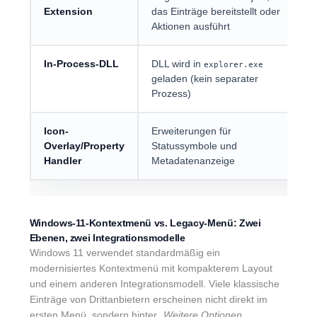
Extension
das Einträge bereitstellt oder
I
Aktionen ausführt
b
In-Process-DLL
DLL wird in
A
explorer.exe
geladen (kein separater
E
Prozess)
E
Icon-
Erweiterungen für
L
Overlay/Property
Statussymbole und
N
Handler
Metadatenanzeige
A
Windows-11-Kontextmenü vs. Legacy-Menü: Zwei
Ebenen, zwei Integrationsmodelle
Windows 11 verwendet standardmäßig ein
modernisiertes Kontextmenü mit kompakterem Layout
und einem anderen Integrationsmodell. Viele klassische
Einträge von Drittanbietern erscheinen nicht direkt im
ersten Menü, sondern hinter
„Weitere Optionen