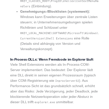
HKEY_CLASSES_ROOT\ProgID\shellex\ContextMenuHa
(Einbindung).
ndlers
Genehmigungs-/Blocklisten (systemweit):
Windows kann Erweiterungen über zentrale Listen
steuern; in Unternehmensumgebungen spielen
Richtlinien und Schlüssel unter
HKEY_LOCAL_MACHINE\SOFTWARE\Microsoft\Windows\
eine Rolle
CurrentVersion\Shell Extensions
(Details sind abhängig von Version und
Verwaltungskonzept).
In-Process-DLLs: Wenn Fremdcode im Explorer läuft
Viele Shell Extensions werden als In-Process-COM-
Server implementiert. Das bedeutet: Der Explorer lädt
eine DLL direkt in seinen eigenen Prozessraum (typisch
über COM-Registrierung wie
). Aus
InprocServer32
Performance-Sicht ist das grundsätzlich schnell, erhöht
aber das Risiko: Jede Verzögerung, jeder Deadlock, jede
blockierende Netzwerkoperation oder jeder Absturz in
dieser DLL trifft
unmittelbar.
explorer.exe