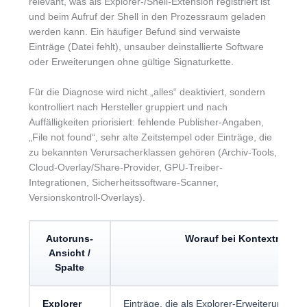
relevant, was als Explorer-/Shell-Extension registriert ist
und beim Aufruf der Shell in den Prozessraum geladen
werden kann. Ein häufiger Befund sind verwaiste
Einträge (Datei fehlt), unsauber deinstallierte Software
oder Erweiterungen ohne gültige Signaturkette.
Für die Diagnose wird nicht „alles“ deaktiviert, sondern
kontrolliert nach Hersteller gruppiert und nach
Auffälligkeiten priorisiert: fehlende Publisher-Angaben,
„File not found“, sehr alte Zeitstempel oder Einträge, die
zu bekannten Verursacherklassen gehören (Archiv-Tools,
Cloud-Overlay/Share-Provider, GPU-Treiber-
Integrationen, Sicherheitssoftware-Scanner,
Versionskontroll-Overlays).
Autoruns-
Worauf bei Kontextmenü-L
Ansicht /
Spalte
Explorer
Einträge, die als Explorer-Erweiterung g