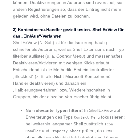
können. Deaktivierungen in Autoruns sind reversibel; sie
ändern Registrierungen so, dass der Eintrag nicht mehr
geladen wird, ohne Dateien zu löschen.
3) Kontextmenü-Handler gezielt testen: ShellExView für
das „Ein/Aus“-Verfahren
ShellExView (NirSoft) ist für die Isolierung häufig
schneller als Autoruns, weil es Shell Extensions nach Typ
filterbar auflistet (u. a.
Context Menu
) und massenhaftes
Deaktivieren/Aktivieren mit wenigen Klicks erlaubt.
Entscheidend ist die Methodik: Erst ein kontrollierter
„Blocktest“ (z. B. alle Nicht-Microsoft-Kontextmenü-
Handler deaktivieren) und danach ein
„Halbierungsverfahren“ bzw. Wiedereinschalten in
Gruppen, bis der einzelne Verursacher übrig bleibt.
Nur relevante Typen filtern:
In ShellExView auf
Erweiterungen des Typs
fokussieren;
Context Menu
bei weiterhin langsamer Shell zusätzlich
Icon
und
prüfen, da diese
Handler
Property Sheet
ebenfalls beim Rechtsklick beteiligt sein können.