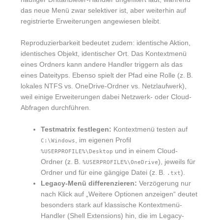
das neue Menü zwar selektiver ist, aber weiterhin auf
registrierte Erweiterungen angewiesen bleibt.
Reproduzierbarkeit bedeutet zudem: identische Aktion,
identisches Objekt, identischer Ort. Das Kontextmenü
eines Ordners kann andere Handler triggern als das
eines Dateityps. Ebenso spielt der Pfad eine Rolle (z. B.
lokales NTFS vs. OneDrive-Ordner vs. Netzlaufwerk),
weil einige Erweiterungen dabei Netzwerk- oder Cloud-
Abfragen durchführen.
Testmatrix festlegen:
Kontextmenü testen auf
, im eigenen Profil
C:\Windows
und in einem Cloud-
%USERPROFILE%\Desktop
Ordner (z. B.
), jeweils für
%USERPROFILE%\OneDrive
Ordner und für eine gängige Datei (z. B.
).
.txt
Legacy-Menü differenzieren:
Verzögerung nur
nach Klick auf „Weitere Optionen anzeigen“ deutet
besonders stark auf klassische Kontextmenü-
Handler (Shell Extensions) hin, die im Legacy-