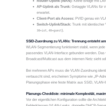
Router-Uplink (WAN):
Keine Bridge mit LAN-
AP-Uplink als Trunk:
Getaggte VLANs für
V
erwartet.
Client-Port als Access:
PVID genau ein VLA
Switch-Uplink/Stack:
Trunk mit identischer
,
).
30=iot
40=guest
SSID-Zuordnung zu VLANs: Trennung entsteht am AP
WLAN-Segmentierung funktioniert stabil, wenn jede
passendes VLAN-Interface gebunden werden. Das ve
Broadcast/Multicast aus dem internen Netz sieht o
Bei mehreren APs muss die VLAN-Zuordnung identi
vertauscht sind, erscheinen Symptome wie „IP-Adres
Planungsphase eine feste Matrix aus SSID, VLAN-ID,
Planungs-Checkliste: minimale Komplexität, maxim
Vor der eigentlichen Konfiguration sollte die Archite
Fehlerklassen (VLAN-Leaks, doppelte DHCP-Server, 