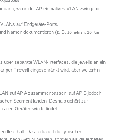
.
pppoe-wan
ur dann, wenn der AP ein natives VLAN zwingend
 VLANs auf Endgeräte-Ports.
s und Namen dokumentieren (z. B.
,
,
10=admin
20=lan
 über separate WLAN-Interfaces, die jeweils an ein
per Firewall eingeschränkt wird, aber weiterhin
 VLAN auf AP A zusammenpassen, auf AP B jedoch
alschen Segment landen. Deshalb gehört zur
 allen Geräten wiederfindet.
 Rolle erhält. Das reduziert die typischen
cht „nach Gefühl“ wählen, sondern als dauerhaftes