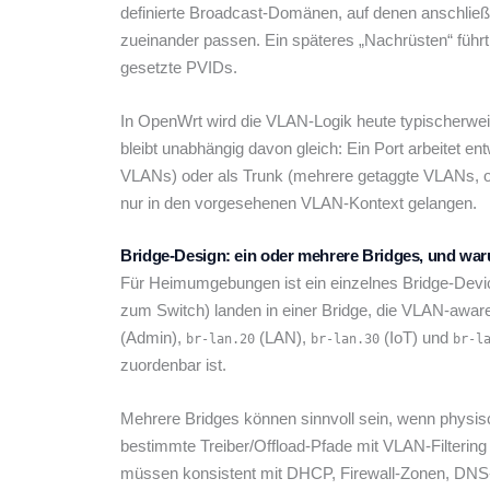
definierte Broadcast-Domänen, auf denen anschließ
zueinander passen. Ein späteres „Nachrüsten“ führt 
gesetzte PVIDs.
In OpenWrt wird die VLAN-Logik heute typischerweise
bleibt unabhängig davon gleich: Ein Port arbeitet 
VLANs) oder als Trunk (mehrere getaggte VLANs, opt
nur in den vorgesehenen VLAN-Kontext gelangen.
Bridge-Design: ein oder mehrere Bridges, und waru
Für Heimumgebungen ist ein einzelnes Bridge-Device 
zum Switch) landen in einer Bridge, die VLAN-aware 
(Admin),
(LAN),
(IoT) und
br-lan.20
br-lan.30
br-l
zuordenbar ist.
Mehrere Bridges können sinnvoll sein, wenn physis
bestimmte Treiber/Offload-Pfade mit VLAN-Filtering
müssen konsistent mit DHCP, Firewall-Zonen, DNS-P