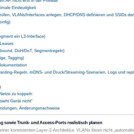
AP, nicht erst in der Firewall
imale Eindeutigkeit
 prüfen, VLANs/Interfaces anlegen, DHCP/DNS definieren und SSIDs 
onfig)
egment ein L3-Interface)
 Leases
Unbound, DoH/DoT, Segmentregeln)
ge, Tagging)
 Dokumentation
arding-Regeln, mDNS- und Druck/Streaming-Szenarien, Logs und rep
g
Netze zu koppeln
sieht Gerät nicht“
ründungen, Änderungsnachweise
g sowie Trunk- und Access-Ports realistisch planen
 einer konsistenten Layer-2-Architektur. VLANs lösen nicht „automat