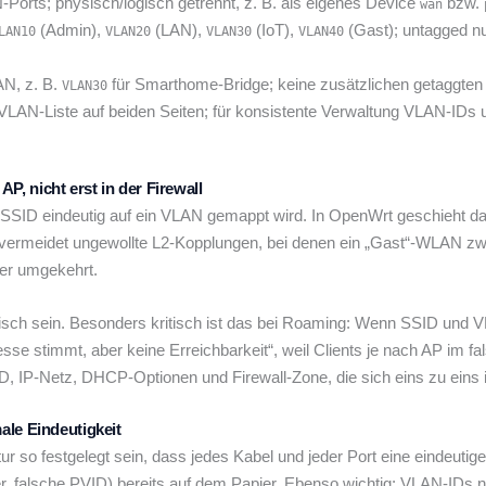
Ports; physisch/logisch getrennt, z. B. als eigenes Device
bzw.
wan
(Admin),
(LAN),
(IoT),
(Gast); untagged n
LAN10
VLAN20
VLAN30
VLAN40
N, z. B.
für Smarthome-Bridge; keine zusätzlichen getaggten
VLAN30
 VLAN-Liste auf beiden Seiten; für konsistente Verwaltung VLAN-ID
, nicht erst in der Firewall
 SSID eindeutig auf ein VLAN gemappt wird. In OpenWrt geschieht das
rmeidet ungewollte L2-Kopplungen, bei denen ein „Gast“-WLAN zwar 
der umgekehrt.
sch sein. Besonders kritisch ist das bei Roaming: Wenn SSID und
se stimmt, aber keine Erreichbarkeit“, weil Clients je nach AP im f
 IP-Netz, DHCP-Optionen und Firewall-Zone, die sich eins zu eins in
ale Eindeutigkeit
ktur so festgelegt sein, dass jedes Kabel und jeder Port eine eindeutige
falsche PVID) bereits auf dem Papier. Ebenso wichtig: VLAN-IDs ni