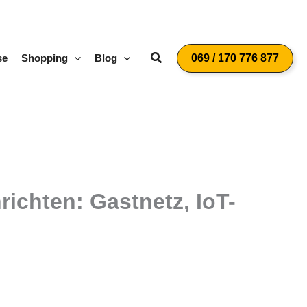
Suchen
se
Shopping
Blog
069 / 170 776 877
chten: Gastnetz, IoT-