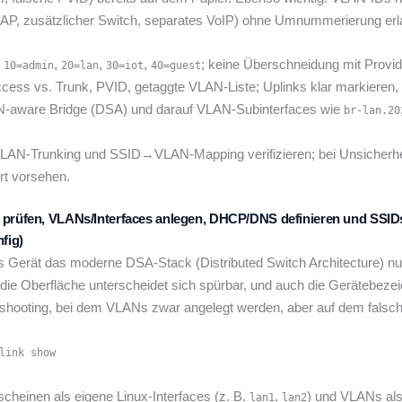
 AP, zusätzlicher Switch, separates VoIP) ohne Umnummerierung erl
.
,
,
,
; keine Überschneidung mit Prov
10=admin
20=lan
30=iot
40=guest
cess vs. Trunk, PVID, getaggte VLAN-Liste; Uplinks klar markieren,
-aware Bridge (DSA) und darauf VLAN-Subinterfaces wie
br-lan.20
VLAN-Trunking und SSID→VLAN-Mapping verifizieren; bei Unsicherh
rt vorsehen.
l prüfen, VLANs/Interfaces anlegen, DHCP/DNS definieren und SS
fig)
s Gerät das moderne DSA-Stack (Distributed Switch Architecture) nu
; die Oberfläche unterscheidet sich spürbar, und auch die Gerätebeze
bleshooting, bei dem VLANs zwar angelegt werden, aber auf dem falsc
link show
cheinen als eigene Linux-Interfaces (z. B.
,
) und VLANs als
lan1
lan2