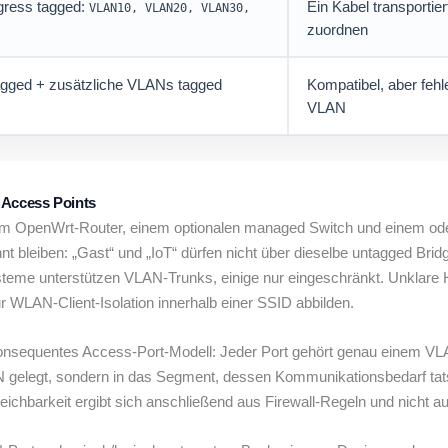
gress tagged:
Ein Kabel transporti
VLAN10, VLAN20, VLAN30,
zuordnen
gged + zusätzliche VLANs tagged
Kompatibel, aber fehl
VLAN
 Access Points
m OpenWrt-Router, einem optionalen managed Switch und einem oder 
t bleiben: „Gast“ und „IoT“ dürfen nicht über dieselbe untagged Bridg
teme unterstützen VLAN-Trunks, einige nur eingeschränkt. Unklare He
r WLAN-Client-Isolation innerhalb einer SSID abbilden.
onsequentes Access-Port-Modell: Jeder Port gehört genau einem VLA
N gelegt, sondern in das Segment, dessen Kommunikationsbedarf tats
rreichbarkeit ergibt sich anschließend aus Firewall-Regeln und nic