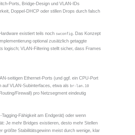
witch-Ports, Bridge-Design und VLAN-IDs
arkeit, Doppel-DHCP oder stillen Drops durch falsch
Hardware existiert teils noch
. Das Konzept
swconfig
Implementierung optional zusätzlich getaggte
 logisch; VLAN-Filtering stellt sicher, dass Frames
LAN-seitigen Ethernet-Ports (und ggf. ein CPU-Port
ern auf VLAN-Subinterfaces, etwa als
br-lan.10
Routing/Firewall) pro Netzsegment eindeutig
N-Tagging-Fähigkeit am Endgerät) oder wenn
t: Je mehr Bridges existieren, desto mehr Stellen
größte Stabilitätsgewinn meist durch wenige, klar