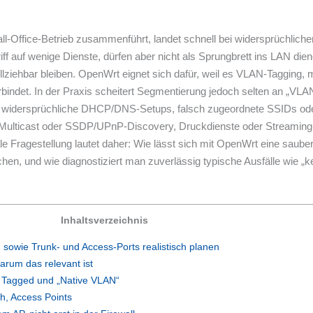
ffice-Betrieb zusammenführt, landet schnell bei widersprüchlichen 
ff auf wenige Dienste, dürfen aber nicht als Sprungbrett ins LAN die
lziehbar bleiben. OpenWrt eignet sich dafür, weil es VLAN-Tagging, m
erbindet. In der Praxis scheitert Segmentierung jedoch selten an „VLA
r, widersprüchliche DHCP/DNS-Setups, falsch zugeordnete SSIDs o
Multicast oder SSDP/UPnP-Discovery, Druckdienste oder Streamin
le Fragestellung lautet daher: Wie lässt sich mit OpenWrt eine saub
n, und wie diagnostiziert man zuverlässig typische Ausfälle wie „kei
Inhaltsverzeichnis
 sowie Trunk- und Access-Ports realistisch planen
arum das relevant ist
 Tagged und „Native VLAN“
h, Access Points