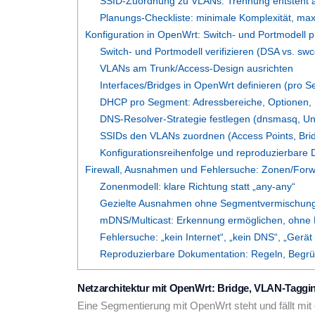
SSID-Zuordnung zu VLANs: Trennung entsteht am 
Planungs-Checkliste: minimale Komplexität, max
Konfiguration in OpenWrt: Switch- und Portmodell
Switch- und Portmodell verifizieren (DSA vs. swc
VLANs am Trunk/Access-Design ausrichten
Interfaces/Bridges in OpenWrt definieren (pro S
DHCP pro Segment: Adressbereiche, Optionen,
DNS-Resolver-Strategie festlegen (dnsmasq, 
SSIDs den VLANs zuordnen (Access Points, Brid
Konfigurationsreihenfolge und reproduzierbare
Firewall, Ausnahmen und Fehlersuche: Zonen/Forw
Zonenmodell: klare Richtung statt „any-any“
Gezielte Ausnahmen ohne Segmentvermischun
mDNS/Multicast: Erkennung ermöglichen, ohne 
Fehlersuche: „kein Internet“, „kein DNS“, „Gerät 
Reproduzierbare Dokumentation: Regeln, Beg
Netzarchitektur mit OpenWrt: Bridge, VLAN-Taggin
Eine Segmentierung mit OpenWrt steht und fällt mit