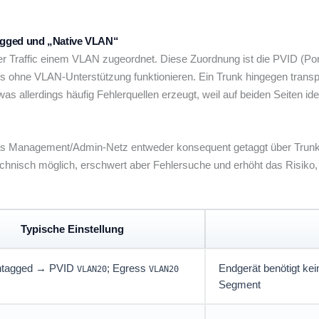
agged und „Native VLAN“
er Traffic einem VLAN zugeordnet. Diese Zuordnung ist die PVID (
s ohne VLAN-Unterstützung funktionieren. Ein Trunk hingegen trans
, was allerdings häufig Fehlerquellen erzeugt, weil auf beiden Seite
das Management/Admin-Netz entweder konsequent getaggt über Trunks 
hnisch möglich, erschwert aber Fehlersuche und erhöht das Risiko, da
Typische Einstellung
untagged → PVID
; Egress
Endgerät benötigt ke
VLAN20
VLAN20
Segment