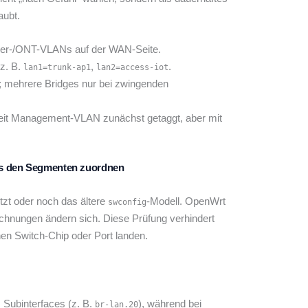
aubt.
ider-/ONT-VLANs auf der WAN-Seite.
 z. B.
,
.
lan1=trunk-ap1
lan2=access-iot
; mehrere Bridges nur bei zwingenden
eit Management-VLAN zunächst getaggt, aber mit
IDs den Segmenten zuordnen
tzt oder noch das ältere
-Modell. OpenWrt
swconfig
ichnungen ändern sich. Diese Prüfung verhindert
hen Switch-Chip oder Port landen.
 Subinterfaces (z. B.
), während bei
br-lan.20