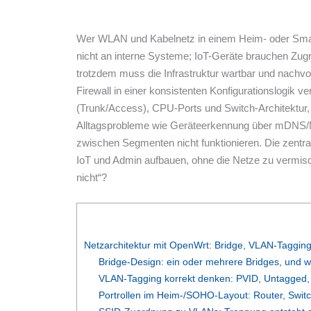
Wer WLAN und Kabelnetz in einem Heim- oder Small-O
nicht an interne Systeme; IoT-Geräte brauchen Zugri
trotzdem muss die Infrastruktur wartbar und nachvol
Firewall in einer konsistenten Konfigurationslogik v
(Trunk/Access), CPU-Ports und Switch-Architektu
Alltagsprobleme wie Geräteerkennung über mDNS/
zwischen Segmenten nicht funktionieren. Die zentra
IoT und Admin aufbauen, ohne die Netze zu vermische
nicht“?
Netzarchitektur mit OpenWrt: Bridge, VLAN-Tagging
Bridge-Design: ein oder mehrere Bridges, und w
VLAN-Tagging korrekt denken: PVID, Untagged,
Portrollen im Heim-/SOHO-Layout: Router, Switc