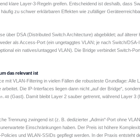
end klare Layer-3-Regeln greifen. Entscheidend ist deshalb, dass S
häufig zu schwer erklärbaren Effekten wie zufälliger Geräteerreichb
 über DSA (Distributed Switch Architecture) abgebildet; auf älterer 
entweder als Access-Port (ein ungetaggtes VLAN; je nach Switch/DSA-
ional ein natives/untagged VLAN). Die Bridge verbindet Switch-Ports
m das relevant ist
mit VLAN-Filtering in vielen Fällen die robusteste Grundlage: Alle 
arbeitet. Die IP-Interfaces liegen dann nicht „auf der Bridge“, sond
(Gast). Damit bleibt Layer 2 sauber getrennt, während Layer 3 (
an.40
che Trennung zwingend ist (z. B. dedizierter „Admin“-Port ohne VLA
 unerwartete Einschränkungen haben. Der Preis ist höhere Komplexitä
olicies und WLAN-SSIDs gepflegt werden. In der Praxis entsteht der 