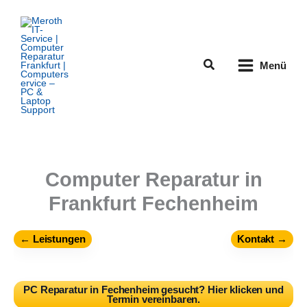
Zum
Inhalt
springen
Suchen
Menü
Computer Reparatur in
Frankfurt Fechenheim
← Leistungen
Kontakt →
PC Reparatur in Fechenheim gesucht? Hier klicken und
Termin vereinbaren.