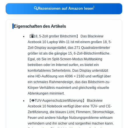
ℹ︎
🔍
Rezensionen auf Amazon lesen
Eigenschaften des Artikels
【🖥️18, 5-Zoll großer Bildschirm】 Das Blackview
Acebook 10 Laptop Win-11 ist mit einem großen 18, 5-
Zoll-Display ausgestattet, das 271 Quadratzentimeter
größer ist als die gängige 15, 6-Zoll-Bildschirmfläche.
Egal, ob Sie im Split-Screen-Modus Multitasking
betreiben oder im Internet surfen, es bietet ein
komfortableres Seherlebnis. Das Display unterstützt
eine HD-Auflösung von 4096 × 2160 und verfügt über
ein schmales Rahmendesign, das das Bildschirm-zu-
Körper-Verhältnis maximiert und gleichzeitig visuelle
Ablenkungen minimiert.
【👁️TUV-Augenschutzzertifizierung】 Blackview
Acebook 10 Notebook verfügt über eine TÜV- und CE-
Zertifizierung, die blaues Licht, Flimmern, Stromschläge,
Feuer und andere häufige Nutzungsprobleme wirksam
verhindern und ihn sicher und sorgenfrei machen kann.