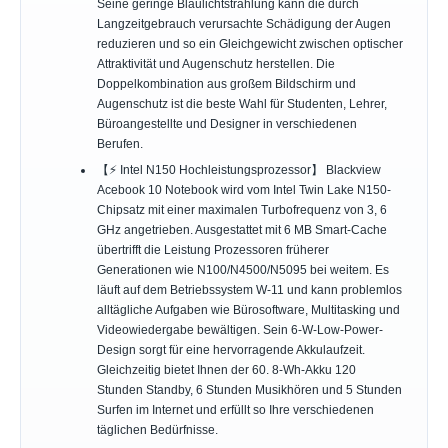
Seine geringe Blaulichtstrahlung kann die durch
Langzeitgebrauch verursachte Schädigung der Augen
reduzieren und so ein Gleichgewicht zwischen optischer
Attraktivität und Augenschutz herstellen. Die
Doppelkombination aus großem Bildschirm und
Augenschutz ist die beste Wahl für Studenten, Lehrer,
Büroangestellte und Designer in verschiedenen
Berufen.
【⚡ Intel N150 Hochleistungsprozessor】 Blackview
Acebook 10 Notebook wird vom Intel Twin Lake N150-
Chipsatz mit einer maximalen Turbofrequenz von 3, 6
GHz angetrieben. Ausgestattet mit 6 MB Smart-Cache
übertrifft die Leistung Prozessoren früherer
Generationen wie N100/N4500/N5095 bei weitem. Es
läuft auf dem Betriebssystem W-11 und kann problemlos
alltägliche Aufgaben wie Bürosoftware, Multitasking und
Videowiedergabe bewältigen. Sein 6-W-Low-Power-
Design sorgt für eine hervorragende Akkulaufzeit.
Gleichzeitig bietet Ihnen der 60. 8-Wh-Akku 120
Stunden Standby, 6 Stunden Musikhören und 5 Stunden
Surfen im Internet und erfüllt so Ihre verschiedenen
täglichen Bedürfnisse.