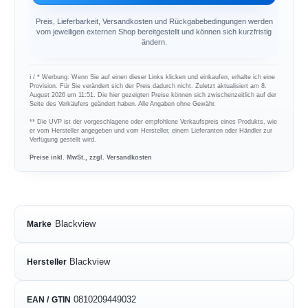
Preis, Lieferbarkeit, Versandkosten und Rückgabebedingungen werden
vom jeweiligen externen Shop bereitgestellt und können sich kurzfristig
ändern.
ℹ︎ / * Werbung: Wenn Sie auf einen dieser Links klicken und einkaufen, erhalte ich eine
Provision. Für Sie verändert sich der Preis dadurch nicht. Zuletzt aktualisiert am 8.
August 2026 um 11:51. Die hier gezeigten Preise können sich zwischenzeitlich auf der
Seite des Verkäufers geändert haben. Alle Angaben ohne Gewähr.
** Die UVP ist der vorgeschlagene oder empfohlene Verkaufspreis eines Produkts, wie
er vom Hersteller angegeben und vom Hersteller, einem Lieferanten oder Händler zur
Verfügung gestellt wird.
Preise inkl. MwSt., zzgl. Versandkosten
Blackview
Marke
Blackview
Hersteller
0810209449032
EAN / GTIN