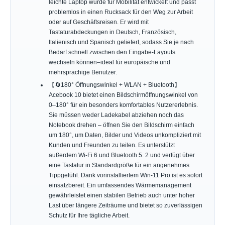
leichte Laptop wurde für Mobilität entwickelt und passt
problemlos in einen Rucksack für den Weg zur Arbeit
oder auf Geschäftsreisen. Er wird mit
Tastaturabdeckungen in Deutsch, Französisch,
Italienisch und Spanisch geliefert, sodass Sie je nach
Bedarf schnell zwischen den Eingabe-Layouts
wechseln können–ideal für europäische und
mehrsprachige Benutzer.
【🔄180° Öffnungswinkel + WLAN + Bluetooth】
Acebook 10 bietet einen Bildschirmöffnungswinkel von
0–180° für ein besonders komfortables Nutzererlebnis.
Sie müssen weder Ladekabel abziehen noch das
Notebook drehen – öffnen Sie den Bildschirm einfach
um 180°, um Daten, Bilder und Videos unkompliziert mit
Kunden und Freunden zu teilen. Es unterstützt
außerdem Wi-Fi 6 und Bluetooth 5. 2 und verfügt über
eine Tastatur in Standardgröße für ein angenehmes
Tippgefühl. Dank vorinstalliertem Win-11 Pro ist es sofort
einsatzbereit. Ein umfassendes Wärmemanagement
gewährleistet einen stabilen Betrieb auch unter hoher
Last über längere Zeiträume und bietet so zuverlässigen
Schutz für Ihre tägliche Arbeit.