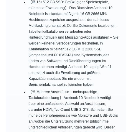
【💾 16+512 GB SSD: Großzügiger Speicherplatz,
mühelose Erweiterung】 Das Blackview Acebook 10
Notebook ist standardmäßig mit 16 GB 2666 MHz
Hochfrequenzspeicher ausgestattet, der nahtloses
Multitasking unterstützt. Ob Sie Dokumente bearbeiten,
Tabellenkalkulationen verarbeiten oder
Hintergrundmusik und Messaging-Apps ausführen – Sie
werden keinerlei Verzögerungen feststellen. In
Kombination mit einer 512 GB M. 2 2280 SSD
(kompatibel mit PCIE/SATA) sind Systemstarts, das
Laden von Software und Dateiübertragungen im
Handumdrehen erledigt. Acebook 10 Laptop Win-11
unterstützt auch die Erweiterung auf größere
Kapazitäten, sodass Sie nie wieder mit
Speicherplatzmangel zu kämpfen haben.
【🎯 Mehrere Anschlüsse + mehrsprachige
Tastaturabdeckung】 Acebook 10 Notebook verfügt
über eine umfassende Auswahl an Anschlüssen,
darunter HDMI, Typ C und USB 3. 2*3. Schließen Sie
mühelos Peripheriegeräte wie Monitore und USB-Sticks
an, wobei die Unterstützung mehrerer Bildschirme
unterschiedlichen Anforderungen gerecht wird. Dieser