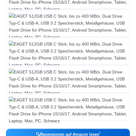
ℹ︎
🔍
Rezensionen auf Amazon lesen