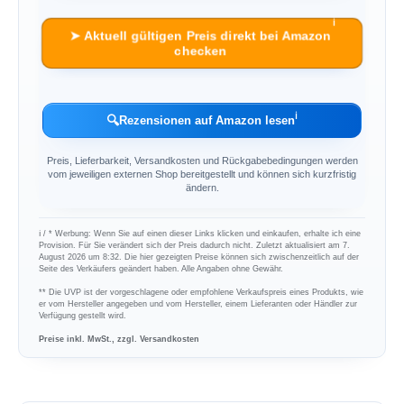
ℹ︎
➤ Aktuell gültigen Preis direkt bei Amazon
checken
ℹ︎
🔍
Rezensionen auf Amazon lesen
Preis, Lieferbarkeit, Versandkosten und Rückgabebedingungen werden
vom jeweiligen externen Shop bereitgestellt und können sich kurzfristig
ändern.
ℹ︎ / * Werbung: Wenn Sie auf einen dieser Links klicken und einkaufen, erhalte ich eine
Provision. Für Sie verändert sich der Preis dadurch nicht. Zuletzt aktualisiert am 7.
August 2026 um 8:32. Die hier gezeigten Preise können sich zwischenzeitlich auf der
Seite des Verkäufers geändert haben. Alle Angaben ohne Gewähr.
** Die UVP ist der vorgeschlagene oder empfohlene Verkaufspreis eines Produkts, wie
er vom Hersteller angegeben und vom Hersteller, einem Lieferanten oder Händler zur
Verfügung gestellt wird.
Preise inkl. MwSt., zzgl. Versandkosten