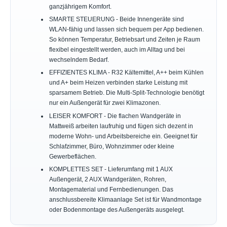
ganzjährigem Komfort.
SMARTE STEUERUNG - Beide Innengeräte sind
WLAN-fähig und lassen sich bequem per App bedienen.
So können Temperatur, Betriebsart und Zeiten je Raum
flexibel eingestellt werden, auch im Alltag und bei
wechselndem Bedarf.
EFFIZIENTES KLIMA - R32 Kältemittel, A++ beim Kühlen
und A+ beim Heizen verbinden starke Leistung mit
sparsamem Betrieb. Die Multi-Split-Technologie benötigt
nur ein Außengerät für zwei Klimazonen.
LEISER KOMFORT - Die flachen Wandgeräte in
Mattweiß arbeiten laufruhig und fügen sich dezent in
moderne Wohn- und Arbeitsbereiche ein. Geeignet für
Schlafzimmer, Büro, Wohnzimmer oder kleine
Gewerbeflächen.
KOMPLETTES SET - Lieferumfang mit 1 AUX
Außengerät, 2 AUX Wandgeräten, Rohren,
Montagematerial und Fernbedienungen. Das
anschlussbereite Klimaanlage Set ist für Wandmontage
oder Bodenmontage des Außengeräts ausgelegt.