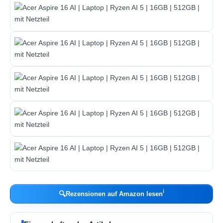
ℹ︎
🔍
Rezensionen auf Amazon lesen