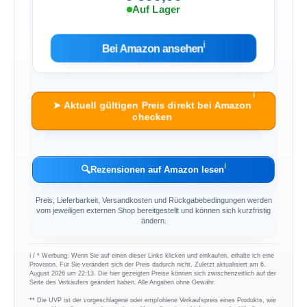
Auf Lager
ℹ︎
Bei Amazon ansehen
ℹ︎
➤ Aktuell gültigen Preis direkt bei Amazon
checken
ℹ︎
🔍
Rezensionen auf Amazon lesen
Preis, Lieferbarkeit, Versandkosten und Rückgabebedingungen werden
vom jeweiligen externen Shop bereitgestellt und können sich kurzfristig
ändern.
ℹ︎ / * Werbung: Wenn Sie auf einen dieser Links klicken und einkaufen, erhalte ich eine
Provision. Für Sie verändert sich der Preis dadurch nicht. Zuletzt aktualisiert am 6.
August 2026 um 22:13. Die hier gezeigten Preise können sich zwischenzeitlich auf der
Seite des Verkäufers geändert haben. Alle Angaben ohne Gewähr.
** Die UVP ist der vorgeschlagene oder empfohlene Verkaufspreis eines Produkts, wie