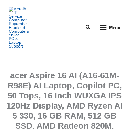
Zum
Inhalt
springen
Suchen
Menü
acer Aspire 16 AI (A16-61M-
R98E) AI Laptop, Copilot PC,
50 Tops, 16 Inch WUXGA IPS
120Hz Display, AMD Ryzen AI
5 330, 16 GB RAM, 512 GB
SSD, AMD Radeon 820M,