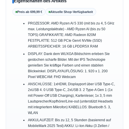
Eigenschaften des Artikels
Preis ab 699,99 €
Aktuelle Shop-Verfügbarkeit
PROZESSOR: AMD Ryzen AI 5 330 (mit bis zu 4, 5 GHz
max. Leistungstaktrate) - AMD Ryzen AI (bis zu 50
TOPS) GRAFIKKARTE: AMD Radeon 820M
FESTPLATTE: 512 GB PCIe Gen4 NVMe (SSD)
ARBEITSSPEICHER: 16 GB LPDDR5X RAM
DISPLAY: Dank dem WUXGA Bildschirm erleben Sie
gestochen scharfe Bilder. Mit der IPS Technologie
genießen Sie kräftige Farben und einen stabilen
Blickwinkel. DISPLAYAUFLÖSUNG: 1. 920 x 1. 200
Pixel WEBCAM: FHD Webcam
ANSCHLÜSSE: 1xHDMI, Displayport über USB Type-C,
2xUSB 4. 0 USB Type-C, 2xUSB 3. 2 Type-A Gen 1 (1x
mit Power-Off USB Charging), Kartenleser, 1x 3, 5 mm
Lautsprecher/Kopfhörer/Line-out (unterstützt Headsets
mit integriertem Mikrofon) KABELLOS: Bluetooth 5. 3,
WLAN
AKKULAUFZEIT: Bis zu 12, 5 Stunden (basierend auf
MobileMark 2025 Test) AKKU: Li-Ion Akku (3 Zellen /