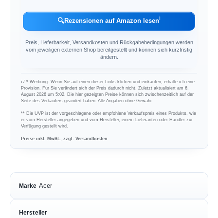
ℹ︎
🔍
Rezensionen auf Amazon lesen
Preis, Lieferbarkeit, Versandkosten und Rückgabebedingungen werden
vom jeweiligen externen Shop bereitgestellt und können sich kurzfristig
ändern.
ℹ︎ / * Werbung: Wenn Sie auf einen dieser Links klicken und einkaufen, erhalte ich eine
Provision. Für Sie verändert sich der Preis dadurch nicht. Zuletzt aktualisiert am 6.
August 2026 um 5:02. Die hier gezeigten Preise können sich zwischenzeitlich auf der
Seite des Verkäufers geändert haben. Alle Angaben ohne Gewähr.
** Die UVP ist der vorgeschlagene oder empfohlene Verkaufspreis eines Produkts, wie
er vom Hersteller angegeben und vom Hersteller, einem Lieferanten oder Händler zur
Verfügung gestellt wird.
Preise inkl. MwSt., zzgl. Versandkosten
Acer
Marke
Hersteller