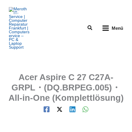
Zum
Inhalt
springen
Suchen
Menü
Acer Aspire C 27 C27A-
GRPL・(DQ.BRPEG.005)・
All-in-One (Komplettlösung)