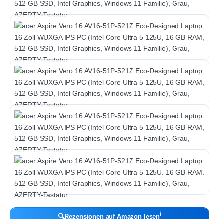
ℹ︎
🔍
Rezensionen auf Amazon lesen