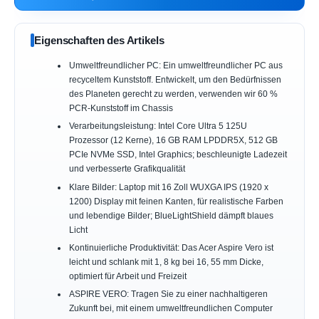
Eigenschaften des Artikels
Umweltfreundlicher PC: Ein umweltfreundlicher PC aus
recyceltem Kunststoff. Entwickelt, um den Bedürfnissen
des Planeten gerecht zu werden, verwenden wir 60 %
PCR-Kunststoff im Chassis
Verarbeitungsleistung: Intel Core Ultra 5 125U
Prozessor (12 Kerne), 16 GB RAM LPDDR5X, 512 GB
PCIe NVMe SSD, Intel Graphics; beschleunigte Ladezeit
und verbesserte Grafikqualität
Klare Bilder: Laptop mit 16 Zoll WUXGA IPS (1920 x
1200) Display mit feinen Kanten, für realistische Farben
und lebendige Bilder; BlueLightShield dämpft blaues
Licht
Kontinuierliche Produktivität: Das Acer Aspire Vero ist
leicht und schlank mit 1, 8 kg bei 16, 55 mm Dicke,
optimiert für Arbeit und Freizeit
ASPIRE VERO: Tragen Sie zu einer nachhaltigeren
Zukunft bei, mit einem umweltfreundlichen Computer