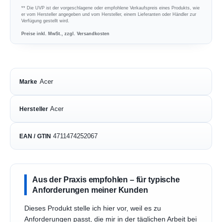
** Die UVP ist der vorgeschlagene oder empfohlene Verkaufspreis eines Produkts, wie
er vom Hersteller angegeben und vom Hersteller, einem Lieferanten oder Händler zur
Verfügung gestellt wird.
Preise inkl. MwSt., zzgl. Versandkosten
Acer
Marke
Acer
Hersteller
4711474252067
EAN / GTIN
Aus der Praxis empfohlen – für typische
Anforderungen meiner Kunden
Dieses Produkt stelle ich hier vor, weil es zu
Anforderungen passt, die mir in der täglichen Arbeit bei