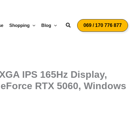
Suchen
se
Shopping
Blog
069 / 170 776 877
XGA IPS 165Hz Display,
GeForce RTX 5060, Windows