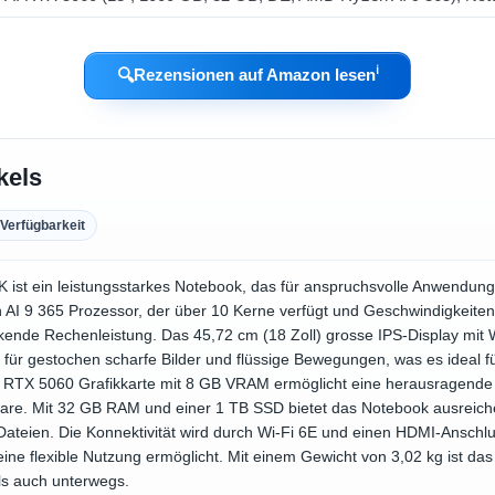
ℹ︎
🔍
Rezensionen auf Amazon lesen
kels
Verfügbarkeit
 ist ein leistungsstarkes Notebook, das für anspruchsvolle Anwendun
AI 9 365 Prozessor, der über 10 Kerne verfügt und Geschwindigkeiten 
ckende Rechenleistung. Das 45,72 cm (18 Zoll) grosse IPS-Display mi
t für gestochen scharfe Bilder und flüssige Bewegungen, was es ideal
 RTX 5060 Grafikkarte mit 8 GB VRAM ermöglicht eine herausragende G
ware. Mit 32 GB RAM und einer 1 TB SSD bietet das Notebook ausreich
teien. Die Konnektivität wird durch Wi-Fi 6E und einen HDMI-Anschlu
eine flexible Nutzung ermöglicht. Mit einem Gewicht von 3,02 kg ist das
ls auch unterwegs.