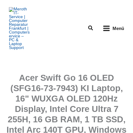
Zum
Inhalt
springen
Suchen
Menü
Acer Swift Go 16 OLED
(SFG16-73-7943) KI Laptop,
16" WUXGA OLED 120Hz
Display, Intel Core Ultra 7
255H, 16 GB RAM, 1 TB SSD,
Intel Arc 140T GPU, Windows