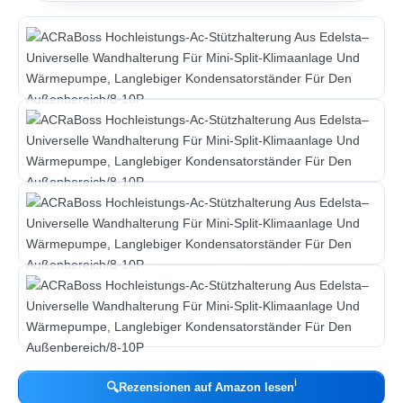
ℹ︎
🔍
Rezensionen auf Amazon lesen