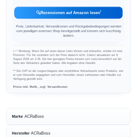
ℹ︎
🔍
Rezensionen auf Amazon lesen
Preis, Lieferbarkeit, Versandkosten und Rückgabebedingungen werden
vom jeweiligen externen Shop bereitgestellt und können sich kurzfristig
ändern.
ℹ︎ / * Werbung: Wenn Sie auf einen dieser Links klicken und einkaufen, erhalte ich eine
Provision. Für Sie verändert sich der Preis dadurch nicht. Zuletzt aktualisiert am 8.
August 2026 um 2:26. Die hier gezeigten Preise können sich zwischenzeitlich auf der
Seite des Verkäufers geändert haben. Alle Angaben ohne Gewähr.
** Die UVP ist der vorgeschlagene oder empfohlene Verkaufspreis eines Produkts, wie
er vom Hersteller angegeben und vom Hersteller, einem Lieferanten oder Händler zur
Verfügung gestellt wird.
Preise inkl. MwSt., zzgl. Versandkosten
ACRaBoss
Marke
ACRaBoss
Hersteller