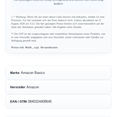
ändern.
ℹ︎ / * Werbung: Wenn Sie auf einen dieser Links klicken und einkaufen, erhalte ich eine
Provision. Für Sie verändert sich der Preis dadurch nicht. Zuletzt aktualisiert am 9.
August 2026 um 3:13. Die hier gezeigten Preise können sich zwischenzeitlich auf der
Seite des Verkäufers geändert haben. Alle Angaben ohne Gewähr.
** Die UVP ist der vorgeschlagene oder empfohlene Verkaufspreis eines Produkts, wie
er vom Hersteller angegeben und vom Hersteller, einem Lieferanten oder Händler zur
Verfügung gestellt wird.
Preise inkl. MwSt., zzgl. Versandkosten
Amazon Basics
Marke
Amazon
Hersteller
0840324408645
EAN / GTIN