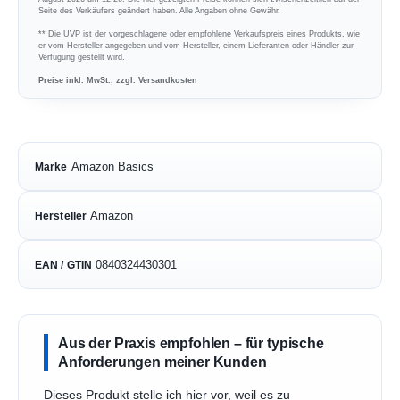
Seite des Verkäufers geändert haben. Alle Angaben ohne Gewähr.
** Die UVP ist der vorgeschlagene oder empfohlene Verkaufspreis eines Produkts, wie
er vom Hersteller angegeben und vom Hersteller, einem Lieferanten oder Händler zur
Verfügung gestellt wird.
Preise inkl. MwSt., zzgl. Versandkosten
Amazon Basics
Marke
Amazon
Hersteller
0840324430301
EAN / GTIN
Aus der Praxis empfohlen – für typische
Anforderungen meiner Kunden
Dieses Produkt stelle ich hier vor, weil es zu