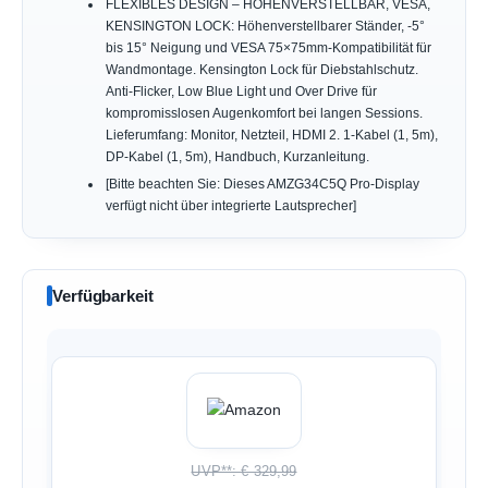
FLEXIBLES DESIGN – HÖHENVERSTELLBAR, VESA,
KENSINGTON LOCK: Höhenverstellbarer Ständer, -5°
bis 15° Neigung und VESA 75×75mm-Kompatibilität für
Wandmontage. Kensington Lock für Diebstahlschutz.
Anti-Flicker, Low Blue Light und Over Drive für
kompromisslosen Augenkomfort bei langen Sessions.
Lieferumfang: Monitor, Netzteil, HDMI 2. 1-Kabel (1, 5m),
DP-Kabel (1, 5m), Handbuch, Kurzanleitung.
[Bitte beachten Sie: Dieses AMZG34C5Q Pro-Display
verfügt nicht über integrierte Lautsprecher]
Verfügbarkeit
UVP**: € 329,99