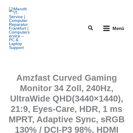
Zum
Inhalt
springen
Suchen
Menü
Amzfast Curved Gaming
Monitor 34 Zoll, 240Hz,
UltraWide QHD(3440×1440),
21:9, Eyes-Care, HDR, 1 ms
MPRT, Adaptive Sync, sRGB
130% / DCI-P3 98%, HDMI