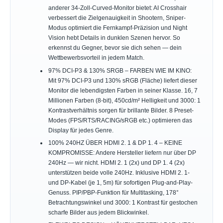
anderer 34-Zoll-Curved-Monitor bietet: AI Crosshair
verbessert die Zielgenauigkeit in Shootern, Sniper-
Modus optimiert die Fernkampf-Präzision und Night
Vision hebt Details in dunklen Szenen hervor. So
erkennst du Gegner, bevor sie dich sehen — dein
Wettbewerbsvorteil in jedem Match.
97% DCI-P3 & 130% SRGB – FARBEN WIE IM KINO:
Mit 97% DCI-P3 und 130% sRGB (Fläche) liefert dieser
Monitor die lebendigsten Farben in seiner Klasse. 16, 7
Millionen Farben (8-bit), 450cd/m² Helligkeit und 3000: 1
Kontrastverhältnis sorgen für brillante Bilder. 8 Preset-
Modes (FPS/RTS/RACING/sRGB etc.) optimieren das
Display für jedes Genre.
100% 240HZ ÜBER HDMI 2. 1 & DP 1. 4 – KEINE
KOMPROMISSE: Andere Hersteller liefern nur über DP
240Hz — wir nicht. HDMI 2. 1 (2x) und DP 1. 4 (2x)
unterstützen beide volle 240Hz. Inklusive HDMI 2. 1-
und DP-Kabel (je 1, 5m) für sofortigen Plug-and-Play-
Genuss. PIP/PBP-Funktion für Multitasking, 178°
Betrachtungswinkel und 3000: 1 Kontrast für gestochen
scharfe Bilder aus jedem Blickwinkel.