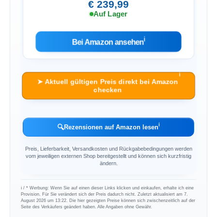
€ 239,99
Auf Lager
ℹ︎
Bei Amazon ansehen
ℹ︎
➤ Aktuell gültigen Preis direkt bei Amazon
checken
ℹ︎
🔍
Rezensionen auf Amazon lesen
Preis, Lieferbarkeit, Versandkosten und Rückgabebedingungen werden
vom jeweiligen externen Shop bereitgestellt und können sich kurzfristig
ändern.
ℹ︎ / * Werbung: Wenn Sie auf einen dieser Links klicken und einkaufen, erhalte ich eine
Provision. Für Sie verändert sich der Preis dadurch nicht. Zuletzt aktualisiert am 7.
August 2026 um 13:22. Die hier gezeigten Preise können sich zwischenzeitlich auf der
Seite des Verkäufers geändert haben. Alle Angaben ohne Gewähr.