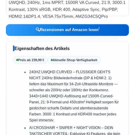
ℹ︎
🔍
Rezensionen auf Amazon lesen
Eigenschaften des Artikels
Preis ab 239,99 €
Aktuelle Shop-Verfügbarkeit
240HZ UWQHD CURVED – FLÜSSIGER GEHT'S
NICHT: 240Hz Bildwiederholrate (DP & HDMI 2. 1)
liefern das Maximum für 34-Zoll-Ultrawide-Monitore —
schneller als 200Hz oder 180Hz der Konkurrenz.
3440×1440 UWQHD-Auflösung auf 1500R-Curved-
Panel, 21: 9-Format und 450cd/m² Helligkeit sorgen für
gestochen scharfe Details und atemberaubende
Farben. 3000: 1 Kontrast und HDR400 machen jedes
Spiel immersiv.
AI CROSSHAIR + SNIPER + NIGHT VISION – DEIN
TAKTISCHER VORTEIL: Exklusive KI-Features, die kein