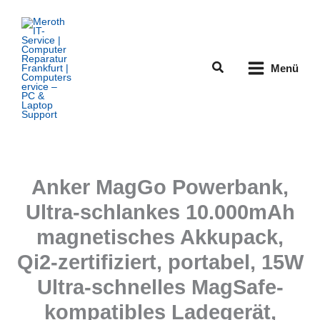
Zum
Inhalt
springen
Suchen
Menü
Anker MagGo Powerbank,
Ultra-schlankes 10.000mAh
magnetisches Akkupack,
Qi2-zertifiziert, portabel, 15W
Ultra-schnelles MagSafe-
kompatibles Ladegerät,