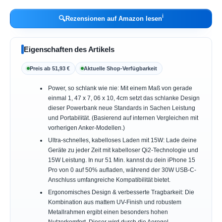
ℹ︎
🔍
Rezensionen auf Amazon lesen
Eigenschaften des Artikels
Preis ab 51,93 €
Aktuelle Shop-Verfügbarkeit
Power, so schlank wie nie: Mit einem Maß von gerade
einmal 1, 47 x 7, 06 x 10, 4cm setzt das schlanke Design
dieser Powerbank neue Standards in Sachen Leistung
und Portabilität. (Basierend auf internen Vergleichen mit
vorherigen Anker-Modellen.)
Ultra-schnelles, kabelloses Laden mit 15W: Lade deine
Geräte zu jeder Zeit mit kabelloser Qi2-Technologie und
15W Leistung. In nur 51 Min. kannst du dein iPhone 15
Pro von 0 auf 50% aufladen, während der 30W USB-C-
Anschluss umfangreiche Kompatibilität bietet.
Ergonomisches Design & verbesserte Tragbarkeit: Die
Kombination aus mattem UV-Finish und robustem
Metallrahmen ergibt einen besonders hohen
Nutzerkomfort. Dieser wird durch die Aerogel-